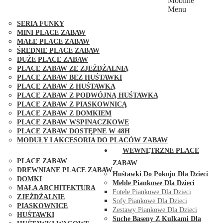
Mobilne
PLACE ZABAW FUNGOO
Menu
SERIA MAX-PLAY
SERIA FUNKY
MINI PLACE ZABAW
MAŁE PLACE ZABAW
ŚREDNIE PLACE ZABAW
DUŻE PLACE ZABAW
PLACE ZABAW ZE ZJEŻDŻALNIĄ
PLACE ZABAW BEZ HUŚTAWKI
PLACE ZABAW Z HUŚTAWKĄ
PLACE ZABAW Z PODWÓJNĄ HUŚTAWKĄ
PLACE ZABAW Z PIASKOWNICĄ
PLACE ZABAW Z DOMKIEM
PLACE ZABAW WSPINACZKOWE
PLACE ZABAW DOSTĘPNE W 48H
MODUŁY I AKCESORIA DO PLACÓW ZABAW
PUBLICZNE
WEWNĘTRZNE PLACE
PLACE ZABAW
ZABAW
DREWNIANE PLACE ZABAW
Huśtawki Do Pokoju Dla Dzieci
DOMKI
Meble Piankowe Dla Dzieci
MAŁA ARCHITEKTURA
Fotele Piankowe Dla Dzieci
ZJEŻDŻALNIE
Sofy Piankowe Dla Dzieci
PIASKOWNICE
Zestawy Piankowe Dla Dzieci
HUŚTAWKI
Suche Baseny Z Kulkami Dla