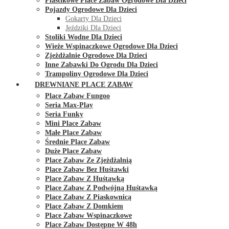
Plastikowe Place Zabaw Ogrodowe Dla Dzieci
Pojazdy Ogrodowe Dla Dzieci
Gokarty Dla Dzieci
Jeździki Dla Dzieci
Stoliki Wodne Dla Dzieci
Wieże Wspinaczkowe Ogrodowe Dla Dzieci
Zjeżdżalnie Ogrodowe Dla Dzieci
Inne Zabawki Do Ogrodu Dla Dzieci
Trampoliny Ogrodowe Dla Dzieci
DREWNIANE PLACE ZABAW
Place Zabaw Fungoo
Seria Max-Play
Seria Funky
Mini Place Zabaw
Małe Place Zabaw
Średnie Place Zabaw
Duże Place Zabaw
Place Zabaw Ze Zjeżdżalnią
Place Zabaw Bez Huśtawki
Place Zabaw Z Huśtawką
Place Zabaw Z Podwójną Huśtawką
Place Zabaw Z Piaskownicą
Place Zabaw Z Domkiem
Place Zabaw Wspinaczkowe
Place Zabaw Dostępne W 48h