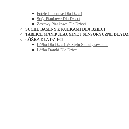
HUŚTAWKI DO POKOJU DLA DZIECI
MEBLE PIANKOWE DLA DZIECI
Fotele Piankowe Dla Dzieci
Sofy Piankowe Dla Dzieci
Zestawy Piankowe Dla Dzieci
SUCHE BASENY Z KULKAMI DLA DZIECI
TABLICE MANIPULACYJNE I SENSORYCZNE DLA DZ
ŁÓŻKA DLA DZIECI
Łóżka Dla Dzieci W Stylu Skandynawskim
Łóżka Domki Dla Dzieci