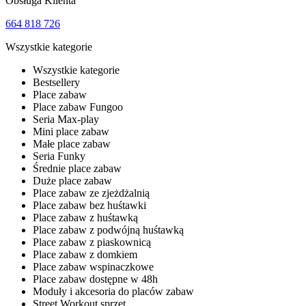
Obsługa Klienta
664 818 726
Wszystkie kategorie
Wszystkie kategorie
Bestsellery
Place zabaw
Place zabaw Fungoo
Seria Max-play
Mini place zabaw
Małe place zabaw
Seria Funky
Średnie place zabaw
Duże place zabaw
Place zabaw ze zjeżdżalnią
Place zabaw bez huśtawki
Place zabaw z huśtawką
Place zabaw z podwójną huśtawką
Place zabaw z piaskownicą
Place zabaw z domkiem
Place zabaw wspinaczkowe
Place zabaw dostępne w 48h
Moduły i akcesoria do placów zabaw
Street Workout sprzęt