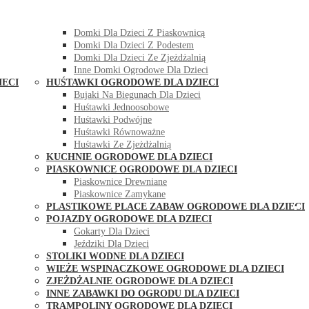
DOMKI OGRODOWE DLA DZIECI
Domki Dla Dzieci Z Huśtawką
Domki Dla Dzieci Z Piaskownicą
Domki Dla Dzieci Z Podestem
Domki Dla Dzieci Ze Zjeżdżalnią
Inne Domki Ogrodowe Dla Dzieci
IECI
HUŚTAWKI OGRODOWE DLA DZIECI
Bujaki Na Biegunach Dla Dzieci
Huśtawki Jednoosobowe
Huśtawki Podwójne
Huśtawki Równoważne
Huśtawki Ze Zjeżdżalnią
KUCHNIE OGRODOWE DLA DZIECI
PIASKOWNICE OGRODOWE DLA DZIECI
Piaskownice Drewniane
Piaskownice Zamykane
PLASTIKOWE PLACE ZABAW OGRODOWE DLA DZIECI
POJAZDY OGRODOWE DLA DZIECI
Gokarty Dla Dzieci
Jeździki Dla Dzieci
STOLIKI WODNE DLA DZIECI
WIEŻE WSPINACZKOWE OGRODOWE DLA DZIECI
ZJEŻDŻALNIE OGRODOWE DLA DZIECI
INNE ZABAWKI DO OGRODU DLA DZIECI
TRAMPOLINY OGRODOWE DLA DZIECI