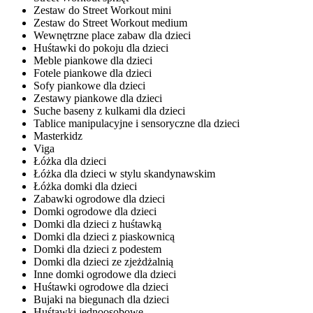
Zestaw do Street Workout mini
Zestaw do Street Workout medium
Wewnętrzne place zabaw dla dzieci
Huśtawki do pokoju dla dzieci
Meble piankowe dla dzieci
Fotele piankowe dla dzieci
Sofy piankowe dla dzieci
Zestawy piankowe dla dzieci
Suche baseny z kulkami dla dzieci
Tablice manipulacyjne i sensoryczne dla dzieci
Masterkidz
Viga
Łóżka dla dzieci
Łóżka dla dzieci w stylu skandynawskim
Łóżka domki dla dzieci
Zabawki ogrodowe dla dzieci
Domki ogrodowe dla dzieci
Domki dla dzieci z huśtawką
Domki dla dzieci z piaskownicą
Domki dla dzieci z podestem
Domki dla dzieci ze zjeżdżalnią
Inne domki ogrodowe dla dzieci
Huśtawki ogrodowe dla dzieci
Bujaki na biegunach dla dzieci
Huśtawki jednoosobowe