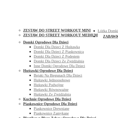
STREET WORKOUT
KONTAK
ZESTAW DO STREET WORKOUT MINI
Łóżka Domki
ZESTAW DO STREET WORKOUT MEDIUM
ZABAW
Domki Ogrodowe Dla Dzieci
Domki Dla Dzieci Z Huśtawką
Domki Dla Dzieci Z Piaskownicą
Domki Dla Dzieci Z Podestem
Domki Dla Dzieci Ze Zjeżdżalnią
Inne Domki Ogrodowe Dla Dzieci
Huśtawki Ogrodowe Dla Dzieci
Bujaki Na Biegunach Dla Dzieci
Huśtawki Jednoosobowe
Huśtawki Podwójne
Huśtawki Równoważne
Huśtawki Ze Zjeżdżalnią
Kuchnie Ogrodowe Dla Dzieci
Piaskownice Ogrodowe Dla Dzieci
Piaskownice Drewniane
Piaskownice Zamykane