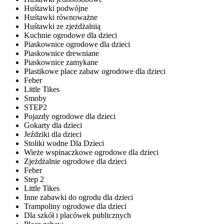
Huśtawki podwójne
Huśtawki równoważne
Huśtawki ze zjeżdżalnią
Kuchnie ogrodowe dla dzieci
Piaskownice ogrodowe dla dzieci
Piaskownice drewniane
Piaskownice zamykane
Plastikowe place zabaw ogrodowe dla dzieci
Feber
Little Tikes
Smoby
STEP2
Pojazdy ogrodowe dla dzieci
Gokarty dla dzieci
Jeździki dla dzieci
Stoliki wodne Dla Dzieci
Wieże wspinaczkowe ogrodowe dla dzieci
Zjeżdżalnie ogrodowe dla dzieci
Feber
Step 2
Little Tikes
Inne zabawki do ogrodu dla dzieci
Trampoliny ogrodowe dla dzieci
Dla szkół i placówek publicznych