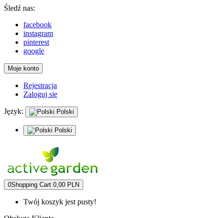
Śledź nas:
facebook
instagram
pinterest
google
Moje konto
Rejestracja
Zaloguj się
Język:
Polski
Polski
0
Shopping Cart
0,00 PLN
Twój koszyk jest pusty!