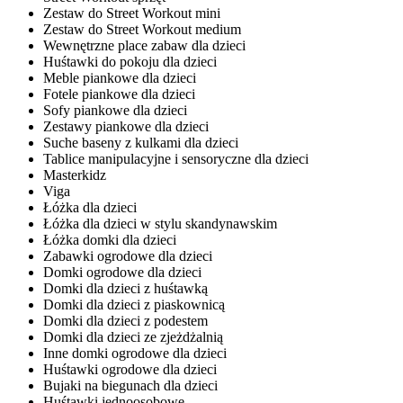
Zestaw do Street Workout mini
Zestaw do Street Workout medium
Wewnętrzne place zabaw dla dzieci
Huśtawki do pokoju dla dzieci
Meble piankowe dla dzieci
Fotele piankowe dla dzieci
Sofy piankowe dla dzieci
Zestawy piankowe dla dzieci
Suche baseny z kulkami dla dzieci
Tablice manipulacyjne i sensoryczne dla dzieci
Masterkidz
Viga
Łóżka dla dzieci
Łóżka dla dzieci w stylu skandynawskim
Łóżka domki dla dzieci
Zabawki ogrodowe dla dzieci
Domki ogrodowe dla dzieci
Domki dla dzieci z huśtawką
Domki dla dzieci z piaskownicą
Domki dla dzieci z podestem
Domki dla dzieci ze zjeżdżalnią
Inne domki ogrodowe dla dzieci
Huśtawki ogrodowe dla dzieci
Bujaki na biegunach dla dzieci
Huśtawki jednoosobowe