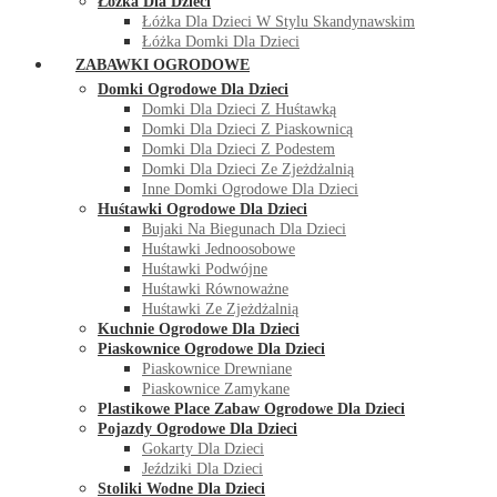
Łóżka Dla Dzieci
Łóżka Dla Dzieci W Stylu Skandynawskim
Łóżka Domki Dla Dzieci
ZABAWKI OGRODOWE
Domki Ogrodowe Dla Dzieci
Domki Dla Dzieci Z Huśtawką
Domki Dla Dzieci Z Piaskownicą
Domki Dla Dzieci Z Podestem
Domki Dla Dzieci Ze Zjeżdżalnią
Inne Domki Ogrodowe Dla Dzieci
Huśtawki Ogrodowe Dla Dzieci
Bujaki Na Biegunach Dla Dzieci
Huśtawki Jednoosobowe
Huśtawki Podwójne
Huśtawki Równoważne
Huśtawki Ze Zjeżdżalnią
Kuchnie Ogrodowe Dla Dzieci
Piaskownice Ogrodowe Dla Dzieci
Piaskownice Drewniane
Piaskownice Zamykane
Plastikowe Place Zabaw Ogrodowe Dla Dzieci
Pojazdy Ogrodowe Dla Dzieci
Gokarty Dla Dzieci
Jeździki Dla Dzieci
Stoliki Wodne Dla Dzieci