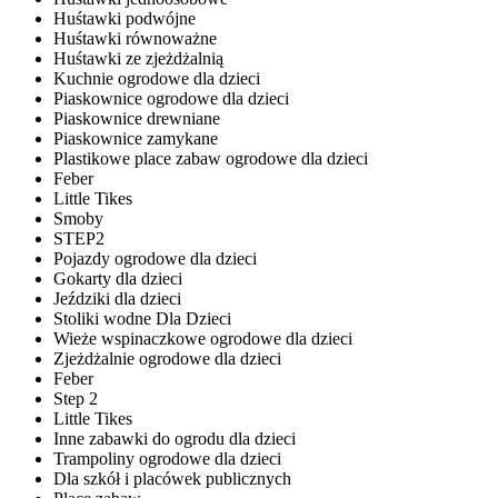
Huśtawki podwójne
Huśtawki równoważne
Huśtawki ze zjeżdżalnią
Kuchnie ogrodowe dla dzieci
Piaskownice ogrodowe dla dzieci
Piaskownice drewniane
Piaskownice zamykane
Plastikowe place zabaw ogrodowe dla dzieci
Feber
Little Tikes
Smoby
STEP2
Pojazdy ogrodowe dla dzieci
Gokarty dla dzieci
Jeździki dla dzieci
Stoliki wodne Dla Dzieci
Wieże wspinaczkowe ogrodowe dla dzieci
Zjeżdżalnie ogrodowe dla dzieci
Feber
Step 2
Little Tikes
Inne zabawki do ogrodu dla dzieci
Trampoliny ogrodowe dla dzieci
Dla szkół i placówek publicznych