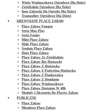
Wieże Wspinaczkowe Ogrodowe Dla Dzieci
Zjeżdżalnie Ogrodowe Dla Dzieci
Inne Zabawki Do Ogrodu Dla Dzieci
Trampoliny Ogrodowe Dla Dzieci
DREWNIANE PLACE ZABAW
Place Zabaw Fungoo
Seria Max-Play
Seria Funky
Mini Place Zabaw
Małe Place Zabaw
Średnie Place Zabaw
Duże Place Zabaw
Place Zabaw Ze Zjeżdżalnią
Place Zabaw Bez Huśtawki
Place Zabaw Z Huśtawką
Place Zabaw Z Podwójną Huśtawką
Place Zabaw Z Piaskownicą
Place Zabaw Z Domkiem
Place Zabaw Wspinaczkowe
Place Zabaw Dostępne W 48h
Moduły I Akcesoria Do Placów Zabaw
PUBLICZNE
Place Zabaw
Metalowe Place Zabaw