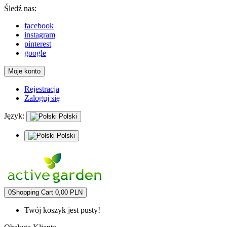
Śledź nas:
facebook
instagram
pinterest
google
Moje konto
Rejestracja
Zaloguj się
Język:
Polski
Polski
0
Shopping Cart
0,00 PLN
Twój koszyk jest pusty!