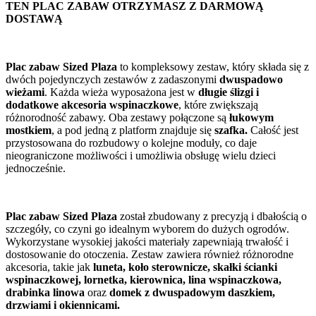
TEN PLAC ZABAW OTRZYMASZ Z DARMOWĄ
DOSTAWĄ
Plac zabaw Sized Plaza
to kompleksowy zestaw, który składa się z
dwóch pojedynczych zestawów z zadaszonymi
dwuspadowo
wieżami
. Każda wieża wyposażona jest w
długie ślizgi i
dodatkowe akcesoria wspinaczkowe
, które zwiększają
różnorodność zabawy. Oba zestawy połączone są
łukowym
mostkiem
, a pod jedną z platform znajduje się
szafka.
Całość jest
przystosowana do rozbudowy o kolejne moduły, co daje
nieograniczone możliwości i umożliwia obsługę wielu dzieci
jednocześnie.
Plac zabaw Sized Plaza
został zbudowany z precyzją i dbałością o
szczegóły, co czyni go idealnym wyborem do dużych ogrodów.
Wykorzystane wysokiej jakości materiały zapewniają trwałość i
dostosowanie do otoczenia. Zestaw zawiera również różnorodne
akcesoria, takie jak
luneta, koło sterownicze, skałki ścianki
wspinaczkowej, lornetka, kierownica, lina wspinaczkowa,
drabinka linowa
oraz
domek z dwuspadowym daszkiem,
drzwiami i okiennicami.