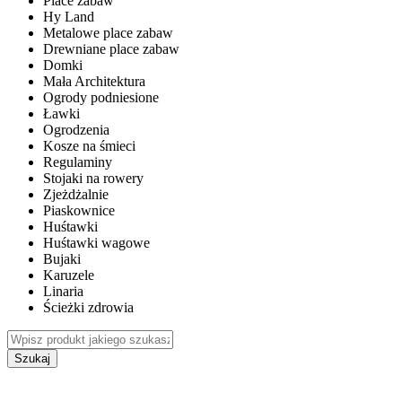
Place zabaw
Hy Land
Metalowe place zabaw
Drewniane place zabaw
Domki
Mała Architektura
Ogrody podniesione
Ławki
Ogrodzenia
Kosze na śmieci
Regulaminy
Stojaki na rowery
Zjeżdżalnie
Piaskownice
Huśtawki
Huśtawki wagowe
Bujaki
Karuzele
Linaria
Ścieżki zdrowia
Szukaj
WEWNĘTRZNE PLACE ZABAW