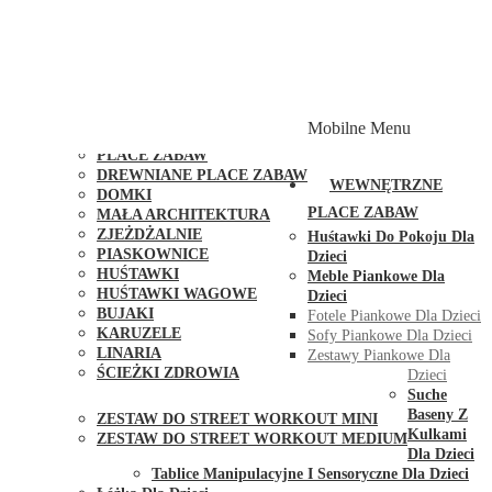
PLACE ZABAW Z PODWÓJNĄ HUŚTAWKĄ
PLACE ZABAW Z PIASKOWNICĄ
PLACE ZABAW Z DOMKIEM
PLACE ZABAW WSPINACZKOWE
PLACE ZABAW DOSTĘPNE W 48H
MODUŁY I AKCESORIA DO PLACÓW ZABAW
Mobilne Menu
PUBLICZNE
PLACE ZABAW
DREWNIANE PLACE ZABAW
WEWNĘTRZNE
DOMKI
PLACE ZABAW
MAŁA ARCHITEKTURA
ZJEŻDŻALNIE
Huśtawki Do Pokoju Dla
PIASKOWNICE
Dzieci
HUŚTAWKI
Meble Piankowe Dla
HUŚTAWKI WAGOWE
Dzieci
BUJAKI
Fotele Piankowe Dla Dzieci
KARUZELE
Sofy Piankowe Dla Dzieci
LINARIA
Zestawy Piankowe Dla
ŚCIEŻKI ZDROWIA
Dzieci
STREET WORKOUT
Suche
Baseny Z
ZESTAW DO STREET WORKOUT MINI
Kulkami
ZESTAW DO STREET WORKOUT MEDIUM
Dla Dzieci
KONTAKT
Tablice Manipulacyjne I Sensoryczne Dla Dzieci