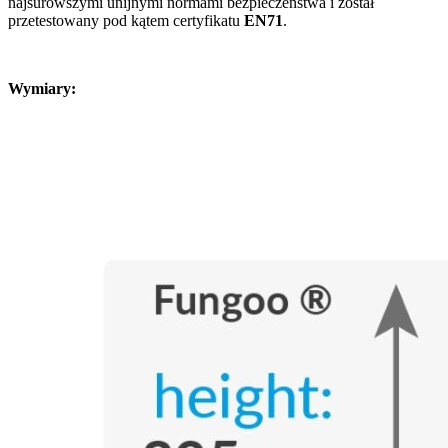
najsurowszymi unijnymi normami bezpieczeństwa i został
przetestowany pod kątem certyfikatu
EN71
.
Wymiary: