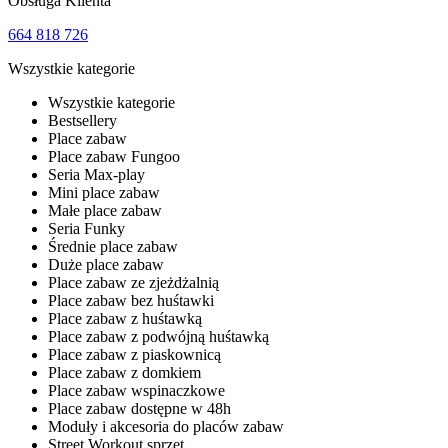
Obsługa Klienta
664 818 726
Wszystkie kategorie
Wszystkie kategorie
Bestsellery
Place zabaw
Place zabaw Fungoo
Seria Max-play
Mini place zabaw
Małe place zabaw
Seria Funky
Średnie place zabaw
Duże place zabaw
Place zabaw ze zjeżdżalnią
Place zabaw bez huśtawki
Place zabaw z huśtawką
Place zabaw z podwójną huśtawką
Place zabaw z piaskownicą
Place zabaw z domkiem
Place zabaw wspinaczkowe
Place zabaw dostępne w 48h
Moduły i akcesoria do placów zabaw
Street Workout sprzęt