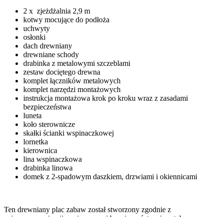
2 x zjeżdżalnia 2,9 m
kotwy mocujące do podłoża
uchwyty
osłonki
dach drewniany
drewniane schody
drabinka z metalowymi szczeblami
zestaw dociętego drewna
komplet łączników metalowych
komplet narzędzi montażowych
instrukcja montażowa krok po kroku wraz z zasadami
bezpieczeństwa
luneta
koło sterownicze
skałki ścianki wspinaczkowej
lornetka
kierownica
lina wspinaczkowa
drabinka linowa
domek z 2-spadowym daszkiem, drzwiami i okiennicami
Ten drewniany plac zabaw został stworzony zgodnie z