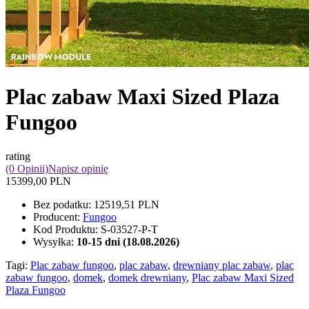
Plac zabaw Maxi Sized Plaza
Fungoo
rating
(0 Opinii)
Napisz opinię
15399,00 PLN
Bez podatku:
12519,51 PLN
Producent:
Fungoo
Kod Produktu:
S-03527-P-T
Wysyłka:
10-15 dni (18.08.2026)
Tagi:
Plac zabaw fungoo
,
plac zabaw
,
drewniany plac zabaw
,
plac
zabaw fungoo
,
domek
,
domek drewniany
,
Plac zabaw Maxi Sized
Plaza Fungoo