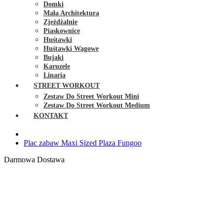
Domki
Mała Architektura
Zjeżdżalnie
Piaskownice
Huśtawki
Huśtawki Wagowe
Bujaki
Karuzele
Linaria
STREET WORKOUT
Zestaw Do Street Workout Mini
Zestaw Do Street Workout Medium
KONTAKT
Plac zabaw Maxi Sized Plaza Fungoo
Darmowa Dostawa