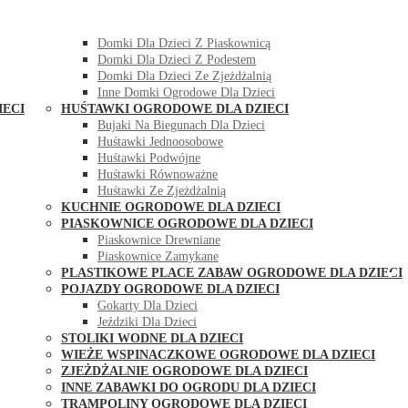
DOMKI OGRODOWE DLA DZIECI
Domki Dla Dzieci Z Huśtawką
Domki Dla Dzieci Z Piaskownicą
Domki Dla Dzieci Z Podestem
Domki Dla Dzieci Ze Zjeżdżalnią
Inne Domki Ogrodowe Dla Dzieci
IECI
HUŚTAWKI OGRODOWE DLA DZIECI
Bujaki Na Biegunach Dla Dzieci
Huśtawki Jednoosobowe
Huśtawki Podwójne
Huśtawki Równoważne
Huśtawki Ze Zjeżdżalnią
KUCHNIE OGRODOWE DLA DZIECI
PIASKOWNICE OGRODOWE DLA DZIECI
Piaskownice Drewniane
Piaskownice Zamykane
PLASTIKOWE PLACE ZABAW OGRODOWE DLA DZIECI
POJAZDY OGRODOWE DLA DZIECI
Gokarty Dla Dzieci
Jeździki Dla Dzieci
STOLIKI WODNE DLA DZIECI
WIEŻE WSPINACZKOWE OGRODOWE DLA DZIECI
ZJEŻDŻALNIE OGRODOWE DLA DZIECI
INNE ZABAWKI DO OGRODU DLA DZIECI
TRAMPOLINY OGRODOWE DLA DZIECI