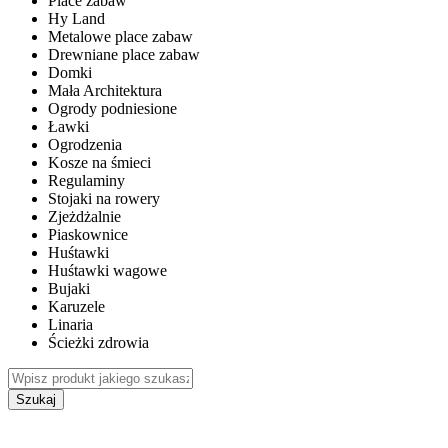
Place zabaw
Hy Land
Metalowe place zabaw
Drewniane place zabaw
Domki
Mała Architektura
Ogrody podniesione
Ławki
Ogrodzenia
Kosze na śmieci
Regulaminy
Stojaki na rowery
Zjeżdżalnie
Piaskownice
Huśtawki
Huśtawki wagowe
Bujaki
Karuzele
Linaria
Ścieżki zdrowia
Szukaj
WEWNĘTRZNE PLACE ZABAW