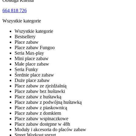
Obsługa Klienta
664 818 726
Wszystkie kategorie
Wszystkie kategorie
Bestsellery
Place zabaw
Place zabaw Fungoo
Seria Max-play
Mini place zabaw
Małe place zabaw
Seria Funky
Średnie place zabaw
Duże place zabaw
Place zabaw ze zjeżdżalnią
Place zabaw bez huśtawki
Place zabaw z huśtawką
Place zabaw z podwójną huśtawką
Place zabaw z piaskownicą
Place zabaw z domkiem
Place zabaw wspinaczkowe
Place zabaw dostępne w 48h
Moduły i akcesoria do placów zabaw
Street Workout sprzęt