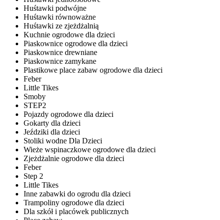
Huśtawki podwójne
Huśtawki równoważne
Huśtawki ze zjeżdżalnią
Kuchnie ogrodowe dla dzieci
Piaskownice ogrodowe dla dzieci
Piaskownice drewniane
Piaskownice zamykane
Plastikowe place zabaw ogrodowe dla dzieci
Feber
Little Tikes
Smoby
STEP2
Pojazdy ogrodowe dla dzieci
Gokarty dla dzieci
Jeździki dla dzieci
Stoliki wodne Dla Dzieci
Wieże wspinaczkowe ogrodowe dla dzieci
Zjeżdżalnie ogrodowe dla dzieci
Feber
Step 2
Little Tikes
Inne zabawki do ogrodu dla dzieci
Trampoliny ogrodowe dla dzieci
Dla szkół i placówek publicznych