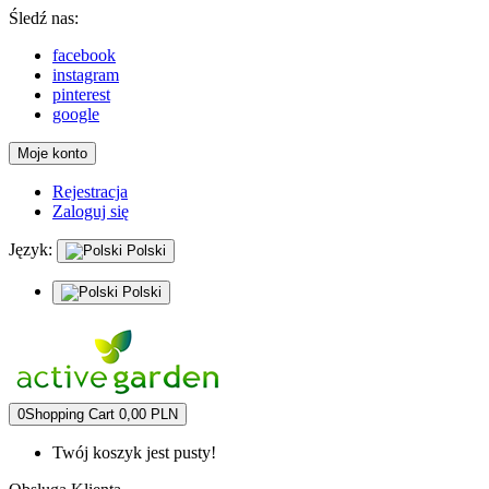
Śledź nas:
facebook
instagram
pinterest
google
Moje konto
Rejestracja
Zaloguj się
Język:
Polski
Polski
0
Shopping Cart
0,00 PLN
Twój koszyk jest pusty!