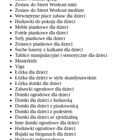
Zestaw do Street Workout mini
Zestaw do Street Workout medium
Wewnętrzne place zabaw dla dzieci
Huśtawki do pokoju dla dzieci
Meble piankowe dla dzieci
Fotele piankowe dla dzieci
Sofy piankowe dla dzieci
Zestawy piankowe dla dzieci
Suche baseny z kulkami dla dzieci
Tablice manipulacyjne i sensoryczne dla dzieci
Masterkidz
Viga
Łóżka dla dzieci
Łóżka dla dzieci w stylu skandynawskim
Łóżka domki dla dzieci
Zabawki ogrodowe dla dzieci
Domki ogrodowe dla dzieci
Domki dla dzieci z huśtawką
Domki dla dzieci z piaskownicą
Domki dla dzieci z podestem
Domki dla dzieci ze zjeżdżalnią
Inne domki ogrodowe dla dzieci
Huśtawki ogrodowe dla dzieci
Bujaki na biegunach dla dzieci
Huśtawki jednoosobowe