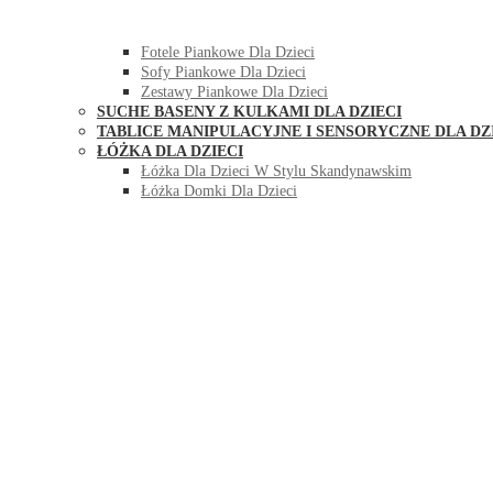
HUŚTAWKI DO POKOJU DLA DZIECI
MEBLE PIANKOWE DLA DZIECI
Fotele Piankowe Dla Dzieci
Sofy Piankowe Dla Dzieci
Zestawy Piankowe Dla Dzieci
SUCHE BASENY Z KULKAMI DLA DZIECI
TABLICE MANIPULACYJNE I SENSORYCZNE DLA DZ
ŁÓŻKA DLA DZIECI
Łóżka Dla Dzieci W Stylu Skandynawskim
Łóżka Domki Dla Dzieci