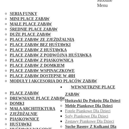
Mobilne
PLACE ZABAW FUNGOO
Menu
SERIA MAX-PLAY
SERIA FUNKY
MINI PLACE ZABAW
MAŁE PLACE ZABAW
ŚREDNIE PLACE ZABAW
DUŻE PLACE ZABAW
PLACE ZABAW ZE ZJEŻDŻALNIĄ
PLACE ZABAW BEZ HUŚTAWKI
PLACE ZABAW Z HUŚTAWKĄ
PLACE ZABAW Z PODWÓJNĄ HUŚTAWKĄ
PLACE ZABAW Z PIASKOWNICĄ
PLACE ZABAW Z DOMKIEM
PLACE ZABAW WSPINACZKOWE
PLACE ZABAW DOSTĘPNE W 48H
MODUŁY I AKCESORIA DO PLACÓW ZABAW
PUBLICZNE
WEWNĘTRZNE PLACE
PLACE ZABAW
ZABAW
DREWNIANE PLACE ZABAW
Huśtawki Do Pokoju Dla Dzieci
DOMKI
Meble Piankowe Dla Dzieci
MAŁA ARCHITEKTURA
Fotele Piankowe Dla Dzieci
ZJEŻDŻALNIE
Sofy Piankowe Dla Dzieci
PIASKOWNICE
Zestawy Piankowe Dla Dzieci
HUŚTAWKI
Suche Baseny Z Kulkami Dla