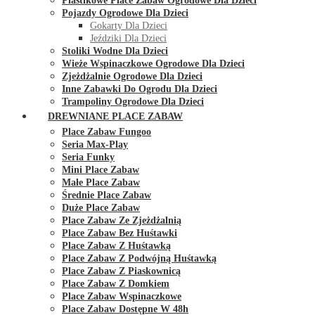
Plastikowe Place Zabaw Ogrodowe Dla Dzieci
Pojazdy Ogrodowe Dla Dzieci
Gokarty Dla Dzieci
Jeździki Dla Dzieci
Stoliki Wodne Dla Dzieci
Wieże Wspinaczkowe Ogrodowe Dla Dzieci
Zjeżdżalnie Ogrodowe Dla Dzieci
Inne Zabawki Do Ogrodu Dla Dzieci
Trampoliny Ogrodowe Dla Dzieci
DREWNIANE PLACE ZABAW
Place Zabaw Fungoo
Seria Max-Play
Seria Funky
Mini Place Zabaw
Małe Place Zabaw
Średnie Place Zabaw
Duże Place Zabaw
Place Zabaw Ze Zjeżdżalnią
Place Zabaw Bez Huśtawki
Place Zabaw Z Huśtawką
Place Zabaw Z Podwójną Huśtawką
Place Zabaw Z Piaskownicą
Place Zabaw Z Domkiem
Place Zabaw Wspinaczkowe
Place Zabaw Dostępne W 48h