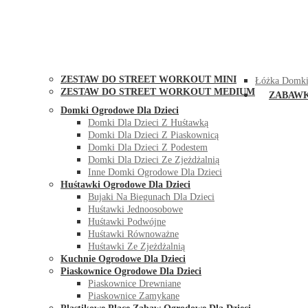
STREET WORKOUT
KONTAK
ZESTAW DO STREET WORKOUT MINI
Łóżka Domki
ZESTAW DO STREET WORKOUT MEDIUM
ZABAW
Domki Ogrodowe Dla Dzieci
Domki Dla Dzieci Z Huśtawką
Domki Dla Dzieci Z Piaskownicą
Domki Dla Dzieci Z Podestem
Domki Dla Dzieci Ze Zjeżdżalnią
Inne Domki Ogrodowe Dla Dzieci
Huśtawki Ogrodowe Dla Dzieci
Bujaki Na Biegunach Dla Dzieci
Huśtawki Jednoosobowe
Huśtawki Podwójne
Huśtawki Równoważne
Huśtawki Ze Zjeżdżalnią
Kuchnie Ogrodowe Dla Dzieci
Piaskownice Ogrodowe Dla Dzieci
Piaskownice Drewniane
Piaskownice Zamykane