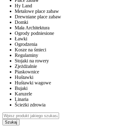
Place zabaw
Hy Land
Metalowe place zabaw
Drewniane place zabaw
Domki
Mała Architektura
Ogrody podniesione
Ławki
Ogrodzenia
Kosze na śmieci
Regulaminy
Stojaki na rowery
Zjeżdżalnie
Piaskownice
Huśtawki
Huśtawki wagowe
Bujaki
Karuzele
Linaria
Ścieżki zdrowia
Szukaj
WEWNĘTRZNE PLACE ZABAW