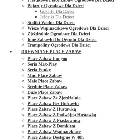
Plastikowe Place Zabaw Ogrodowe Dla Dzieci
Pojazdy Ogrodowe Dla Dzieci
Gokarty Dla Dzieci
Jeździki Dla Dzieci
Stoliki Wodne Dla Dzieci
Wieże Wspinaczkowe Ogrodowe Dla Dzieci
Zjeżdżalnie Ogrodowe Dla Dzieci
Inne Zabawki Do Ogrodu Dla Dzieci
Trampoliny Ogrodowe Dla Dzieci
DREWNIANE PLACE ZABAW
Place Zabaw Fungoo
Seria Max-Play
Seria Funky
Mini Place Zabaw
Małe Place Zabaw
Średnie Place Zabaw
Duże Place Zabaw
Place Zabaw Ze Zjeżdżalnią
Place Zabaw Bez Huśtawki
Place Zabaw Z Huśtawką
Place Zabaw Z Podwójną Huśtawką
Place Zabaw Z Piaskownicą
Place Zabaw Z Domkiem
Place Zabaw Wspinaczkowe
Place Zabaw Dostępne W 48h