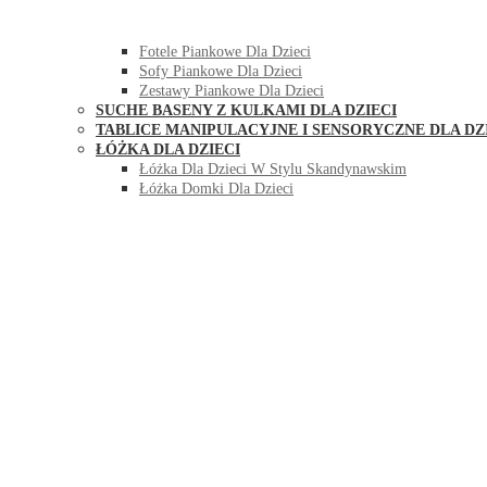
HUŚTAWKI DO POKOJU DLA DZIECI
MEBLE PIANKOWE DLA DZIECI
Fotele Piankowe Dla Dzieci
Sofy Piankowe Dla Dzieci
Zestawy Piankowe Dla Dzieci
SUCHE BASENY Z KULKAMI DLA DZIECI
TABLICE MANIPULACYJNE I SENSORYCZNE DLA DZ
ŁÓŻKA DLA DZIECI
Łóżka Dla Dzieci W Stylu Skandynawskim
Łóżka Domki Dla Dzieci