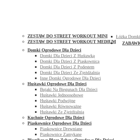
STREET WORKOUT
KONTAK
ZESTAW DO STREET WORKOUT MINI
Łóżka Domki
ZESTAW DO STREET WORKOUT MEDIUM
ZABAW
Domki Ogrodowe Dla Dzieci
Domki Dla Dzieci Z Huśtawką
Domki Dla Dzieci Z Piaskownicą
Domki Dla Dzieci Z Podestem
Domki Dla Dzieci Ze Zjeżdżalnią
Inne Domki Ogrodowe Dla Dzieci
Huśtawki Ogrodowe Dla Dzieci
Bujaki Na Biegunach Dla Dzieci
Huśtawki Jednoosobowe
Huśtawki Podwójne
Huśtawki Równoważne
Huśtawki Ze Zjeżdżalnią
Kuchnie Ogrodowe Dla Dzieci
Piaskownice Ogrodowe Dla Dzieci
Piaskownice Drewniane
Piaskownice Zamykane