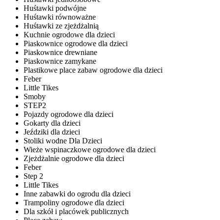
Huśtawki podwójne
Huśtawki równoważne
Huśtawki ze zjeżdżalnią
Kuchnie ogrodowe dla dzieci
Piaskownice ogrodowe dla dzieci
Piaskownice drewniane
Piaskownice zamykane
Plastikowe place zabaw ogrodowe dla dzieci
Feber
Little Tikes
Smoby
STEP2
Pojazdy ogrodowe dla dzieci
Gokarty dla dzieci
Jeździki dla dzieci
Stoliki wodne Dla Dzieci
Wieże wspinaczkowe ogrodowe dla dzieci
Zjeżdżalnie ogrodowe dla dzieci
Feber
Step 2
Little Tikes
Inne zabawki do ogrodu dla dzieci
Trampoliny ogrodowe dla dzieci
Dla szkół i placówek publicznych