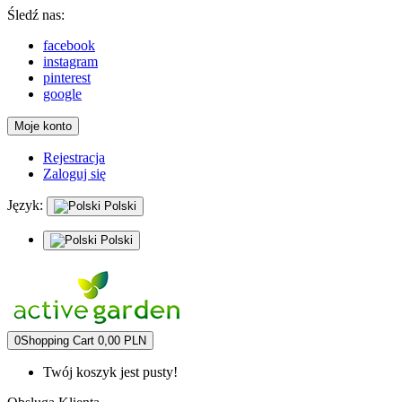
Śledź nas:
facebook
instagram
pinterest
google
Moje konto
Rejestracja
Zaloguj się
Język:
Polski
Polski
0
Shopping Cart
0,00 PLN
Twój koszyk jest pusty!