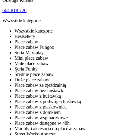
Obsługa Klienta
664 818 726
Wszystkie kategorie
Wszystkie kategorie
Bestsellery
Place zabaw
Place zabaw Fungoo
Seria Max-play
Mini place zabaw
Małe place zabaw
Seria Funky
Średnie place zabaw
Duże place zabaw
Place zabaw ze zjeżdżalnią
Place zabaw bez huśtawki
Place zabaw z huśtawką
Place zabaw z podwójną huśtawką
Place zabaw z piaskownicą
Place zabaw z domkiem
Place zabaw wspinaczkowe
Place zabaw dostępne w 48h
Moduły i akcesoria do placów zabaw
Street Workout sprzęt