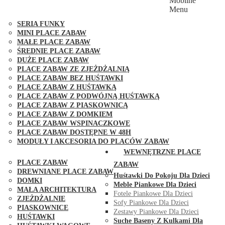
Mobilne
PLACE ZABAW FUNGOO
Menu
SERIA MAX-PLAY
SERIA FUNKY
MINI PLACE ZABAW
MAŁE PLACE ZABAW
ŚREDNIE PLACE ZABAW
DUŻE PLACE ZABAW
PLACE ZABAW ZE ZJEŻDŻALNIĄ
PLACE ZABAW BEZ HUŚTAWKI
PLACE ZABAW Z HUŚTAWKĄ
PLACE ZABAW Z PODWÓJNĄ HUŚTAWKĄ
PLACE ZABAW Z PIASKOWNICĄ
PLACE ZABAW Z DOMKIEM
PLACE ZABAW WSPINACZKOWE
PLACE ZABAW DOSTĘPNE W 48H
MODUŁY I AKCESORIA DO PLACÓW ZABAW
PUBLICZNE
WEWNĘTRZNE PLACE
PLACE ZABAW
ZABAW
DREWNIANE PLACE ZABAW
Huśtawki Do Pokoju Dla Dzieci
DOMKI
Meble Piankowe Dla Dzieci
MAŁA ARCHITEKTURA
Fotele Piankowe Dla Dzieci
ZJEŻDŻALNIE
Sofy Piankowe Dla Dzieci
PIASKOWNICE
Zestawy Piankowe Dla Dzieci
HUŚTAWKI
Suche Baseny Z Kulkami Dla