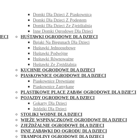
DOMKI OGRODOWE DLA DZIECI
Domki Dla Dzieci Z Huśtawką
Domki Dla Dzieci Z Piaskownicą
Domki Dla Dzieci Z Podestem
Domki Dla Dzieci Ze Zjeżdżalnią
Inne Domki Ogrodowe Dla Dzieci
IECI
HUŚTAWKI OGRODOWE DLA DZIECI
Bujaki Na Biegunach Dla Dzieci
Huśtawki Jednoosobowe
Huśtawki Podwójne
Huśtawki Równoważne
Huśtawki Ze Zjeżdżalnią
KUCHNIE OGRODOWE DLA DZIECI
PIASKOWNICE OGRODOWE DLA DZIECI
Piaskownice Drewniane
Piaskownice Zamykane
PLASTIKOWE PLACE ZABAW OGRODOWE DLA DZIECI
POJAZDY OGRODOWE DLA DZIECI
Gokarty Dla Dzieci
Jeździki Dla Dzieci
STOLIKI WODNE DLA DZIECI
WIEŻE WSPINACZKOWE OGRODOWE DLA DZIECI
ZJEŻDŻALNIE OGRODOWE DLA DZIECI
INNE ZABAWKI DO OGRODU DLA DZIECI
TRAMPOLINY OGRODOWE DLA DZIECI