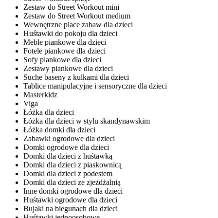
Zestaw do Street Workout mini
Zestaw do Street Workout medium
Wewnętrzne place zabaw dla dzieci
Huśtawki do pokoju dla dzieci
Meble piankowe dla dzieci
Fotele piankowe dla dzieci
Sofy piankowe dla dzieci
Zestawy piankowe dla dzieci
Suche baseny z kulkami dla dzieci
Tablice manipulacyjne i sensoryczne dla dzieci
Masterkidz
Viga
Łóżka dla dzieci
Łóżka dla dzieci w stylu skandynawskim
Łóżka domki dla dzieci
Zabawki ogrodowe dla dzieci
Domki ogrodowe dla dzieci
Domki dla dzieci z huśtawką
Domki dla dzieci z piaskownicą
Domki dla dzieci z podestem
Domki dla dzieci ze zjeżdżalnią
Inne domki ogrodowe dla dzieci
Huśtawki ogrodowe dla dzieci
Bujaki na biegunach dla dzieci
Huśtawki jednoosobowe