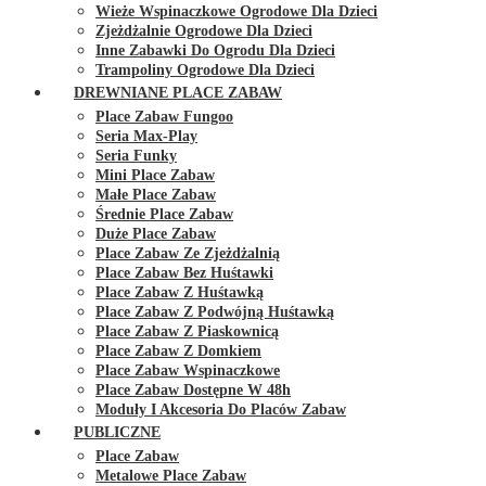
Wieże Wspinaczkowe Ogrodowe Dla Dzieci
Zjeżdżalnie Ogrodowe Dla Dzieci
Inne Zabawki Do Ogrodu Dla Dzieci
Trampoliny Ogrodowe Dla Dzieci
DREWNIANE PLACE ZABAW
Place Zabaw Fungoo
Seria Max-Play
Seria Funky
Mini Place Zabaw
Małe Place Zabaw
Średnie Place Zabaw
Duże Place Zabaw
Place Zabaw Ze Zjeżdżalnią
Place Zabaw Bez Huśtawki
Place Zabaw Z Huśtawką
Place Zabaw Z Podwójną Huśtawką
Place Zabaw Z Piaskownicą
Place Zabaw Z Domkiem
Place Zabaw Wspinaczkowe
Place Zabaw Dostępne W 48h
Moduły I Akcesoria Do Placów Zabaw
PUBLICZNE
Place Zabaw
Metalowe Place Zabaw