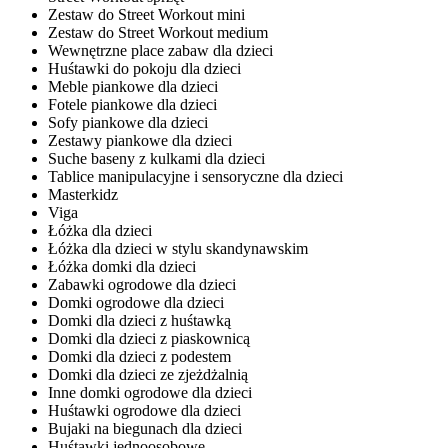
Zestaw do Street Workout mini
Zestaw do Street Workout medium
Wewnętrzne place zabaw dla dzieci
Huśtawki do pokoju dla dzieci
Meble piankowe dla dzieci
Fotele piankowe dla dzieci
Sofy piankowe dla dzieci
Zestawy piankowe dla dzieci
Suche baseny z kulkami dla dzieci
Tablice manipulacyjne i sensoryczne dla dzieci
Masterkidz
Viga
Łóżka dla dzieci
Łóżka dla dzieci w stylu skandynawskim
Łóżka domki dla dzieci
Zabawki ogrodowe dla dzieci
Domki ogrodowe dla dzieci
Domki dla dzieci z huśtawką
Domki dla dzieci z piaskownicą
Domki dla dzieci z podestem
Domki dla dzieci ze zjeżdżalnią
Inne domki ogrodowe dla dzieci
Huśtawki ogrodowe dla dzieci
Bujaki na biegunach dla dzieci
Huśtawki jednoosobowe