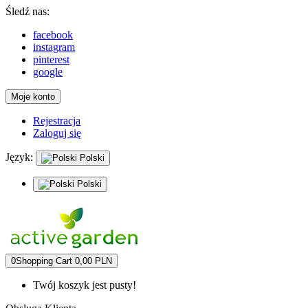
Śledź nas:
facebook
instagram
pinterest
google
Moje konto
Rejestracja
Zaloguj się
Język:
Polski
Polski
0
Shopping Cart
0,00 PLN
Twój koszyk jest pusty!