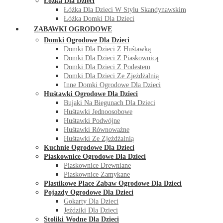
Łóżka Dla Dzieci
Łóżka Dla Dzieci W Stylu Skandynawskim
Łóżka Domki Dla Dzieci
ZABAWKI OGRODOWE
Domki Ogrodowe Dla Dzieci
Domki Dla Dzieci Z Huśtawką
Domki Dla Dzieci Z Piaskownicą
Domki Dla Dzieci Z Podestem
Domki Dla Dzieci Ze Zjeżdżalnią
Inne Domki Ogrodowe Dla Dzieci
Huśtawki Ogrodowe Dla Dzieci
Bujaki Na Biegunach Dla Dzieci
Huśtawki Jednoosobowe
Huśtawki Podwójne
Huśtawki Równoważne
Huśtawki Ze Zjeżdżalnią
Kuchnie Ogrodowe Dla Dzieci
Piaskownice Ogrodowe Dla Dzieci
Piaskownice Drewniane
Piaskownice Zamykane
Plastikowe Place Zabaw Ogrodowe Dla Dzieci
Pojazdy Ogrodowe Dla Dzieci
Gokarty Dla Dzieci
Jeździki Dla Dzieci
Stoliki Wodne Dla Dzieci