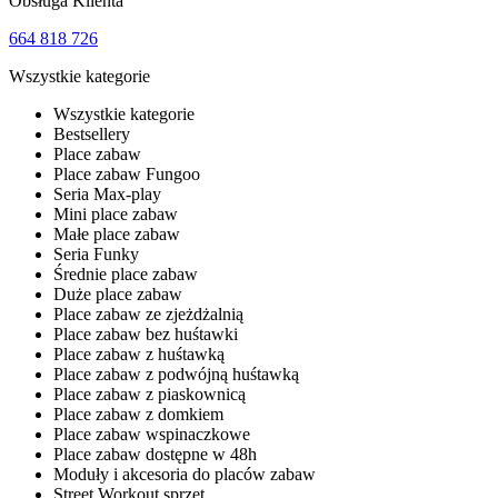
Obsługa Klienta
664 818 726
Wszystkie kategorie
Wszystkie kategorie
Bestsellery
Place zabaw
Place zabaw Fungoo
Seria Max-play
Mini place zabaw
Małe place zabaw
Seria Funky
Średnie place zabaw
Duże place zabaw
Place zabaw ze zjeżdżalnią
Place zabaw bez huśtawki
Place zabaw z huśtawką
Place zabaw z podwójną huśtawką
Place zabaw z piaskownicą
Place zabaw z domkiem
Place zabaw wspinaczkowe
Place zabaw dostępne w 48h
Moduły i akcesoria do placów zabaw
Street Workout sprzęt