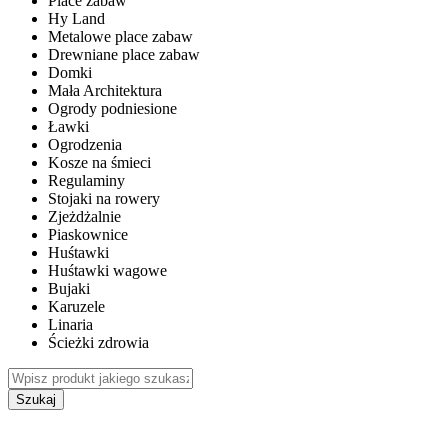
Place zabaw
Hy Land
Metalowe place zabaw
Drewniane place zabaw
Domki
Mała Architektura
Ogrody podniesione
Ławki
Ogrodzenia
Kosze na śmieci
Regulaminy
Stojaki na rowery
Zjeżdżalnie
Piaskownice
Huśtawki
Huśtawki wagowe
Bujaki
Karuzele
Linaria
Ścieżki zdrowia
Szukaj
WEWNĘTRZNE PLACE ZABAW