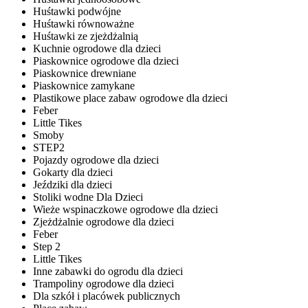
Huśtawki podwójne
Huśtawki równoważne
Huśtawki ze zjeżdżalnią
Kuchnie ogrodowe dla dzieci
Piaskownice ogrodowe dla dzieci
Piaskownice drewniane
Piaskownice zamykane
Plastikowe place zabaw ogrodowe dla dzieci
Feber
Little Tikes
Smoby
STEP2
Pojazdy ogrodowe dla dzieci
Gokarty dla dzieci
Jeździki dla dzieci
Stoliki wodne Dla Dzieci
Wieże wspinaczkowe ogrodowe dla dzieci
Zjeżdżalnie ogrodowe dla dzieci
Feber
Step 2
Little Tikes
Inne zabawki do ogrodu dla dzieci
Trampoliny ogrodowe dla dzieci
Dla szkół i placówek publicznych