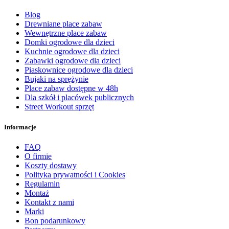
Blog
Drewniane place zabaw
Wewnętrzne place zabaw
Domki ogrodowe dla dzieci
Kuchnie ogrodowe dla dzieci
Zabawki ogrodowe dla dzieci
Piaskownice ogrodowe dla dzieci
Bujaki na sprężynie
Place zabaw dostępne w 48h
Dla szkół i placówek publicznych
Street Workout sprzęt
Informacje
FAQ
O firmie
Koszty dostawy
Polityka prywatności i Cookies
Regulamin
Montaż
Kontakt z nami
Marki
Bon podarunkowy