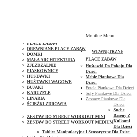
PLACE ZABAW Z PODWÓJNĄ HUŚTAWKĄ
PLACE ZABAW Z PIASKOWNICĄ
PLACE ZABAW Z DOMKIEM
PLACE ZABAW WSPINACZKOWE
PLACE ZABAW DOSTĘPNE W 48H
MODUŁY I AKCESORIA DO PLACÓW ZABAW
Mobilne Menu
PUBLICZNE
PLACE ZABAW
DREWNIANE PLACE ZABAW
WEWNĘTRZNE
DOMKI
PLACE ZABAW
MAŁA ARCHITEKTURA
ZJEŻDŻALNIE
Huśtawki Do Pokoju Dla
PIASKOWNICE
Dzieci
HUŚTAWKI
Meble Piankowe Dla
HUŚTAWKI WAGOWE
Dzieci
BUJAKI
Fotele Piankowe Dla Dzieci
KARUZELE
Sofy Piankowe Dla Dzieci
LINARIA
Zestawy Piankowe Dla
ŚCIEŻKI ZDROWIA
Dzieci
STREET WORKOUT
Suche
Baseny Z
ZESTAW DO STREET WORKOUT MINI
Kulkami
ZESTAW DO STREET WORKOUT MEDIUM
Dla Dzieci
KONTAKT
Tablice Manipulacyjne I Sensoryczne Dla Dzieci