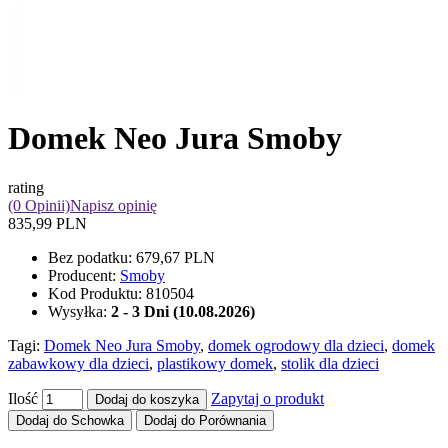
Domek Neo Jura Smoby
rating
(0 Opinii)
Napisz opinię
835,99 PLN
Bez podatku:
679,67 PLN
Producent:
Smoby
Kod Produktu:
810504
Wysyłka:
2 - 3 Dni (10.08.2026)
Tagi:
Domek Neo Jura Smoby
,
domek ogrodowy dla dzieci
,
domek
zabawkowy dla dzieci
,
plastikowy domek
,
stolik dla dzieci
Ilość
Zapytaj o produkt
Dodaj do koszyka
Dodaj do Schowka
Dodaj do Porównania