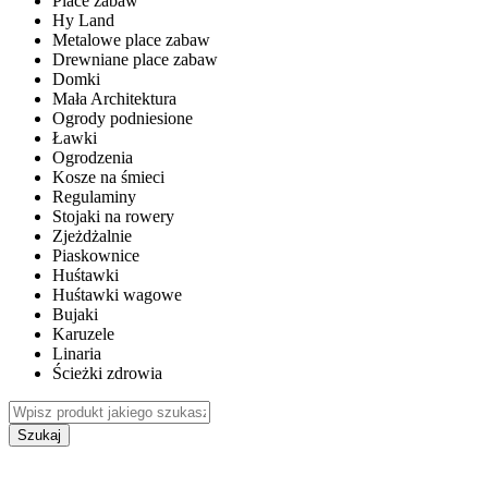
Place zabaw
Hy Land
Metalowe place zabaw
Drewniane place zabaw
Domki
Mała Architektura
Ogrody podniesione
Ławki
Ogrodzenia
Kosze na śmieci
Regulaminy
Stojaki na rowery
Zjeżdżalnie
Piaskownice
Huśtawki
Huśtawki wagowe
Bujaki
Karuzele
Linaria
Ścieżki zdrowia
Szukaj
WEWNĘTRZNE PLACE ZABAW