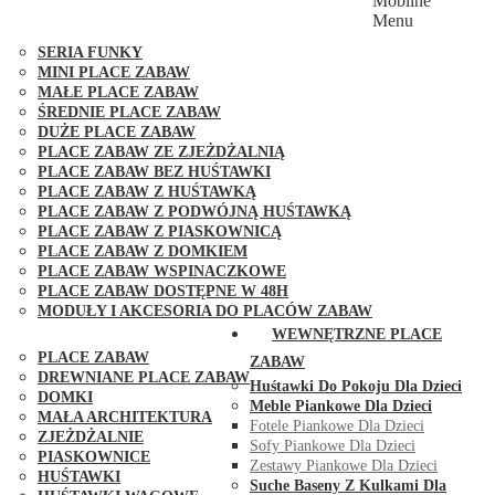
Mobilne
PLACE ZABAW FUNGOO
Menu
SERIA MAX-PLAY
SERIA FUNKY
MINI PLACE ZABAW
MAŁE PLACE ZABAW
ŚREDNIE PLACE ZABAW
DUŻE PLACE ZABAW
PLACE ZABAW ZE ZJEŻDŻALNIĄ
PLACE ZABAW BEZ HUŚTAWKI
PLACE ZABAW Z HUŚTAWKĄ
PLACE ZABAW Z PODWÓJNĄ HUŚTAWKĄ
PLACE ZABAW Z PIASKOWNICĄ
PLACE ZABAW Z DOMKIEM
PLACE ZABAW WSPINACZKOWE
PLACE ZABAW DOSTĘPNE W 48H
MODUŁY I AKCESORIA DO PLACÓW ZABAW
PUBLICZNE
WEWNĘTRZNE PLACE
PLACE ZABAW
ZABAW
DREWNIANE PLACE ZABAW
Huśtawki Do Pokoju Dla Dzieci
DOMKI
Meble Piankowe Dla Dzieci
MAŁA ARCHITEKTURA
Fotele Piankowe Dla Dzieci
ZJEŻDŻALNIE
Sofy Piankowe Dla Dzieci
PIASKOWNICE
Zestawy Piankowe Dla Dzieci
HUŚTAWKI
Suche Baseny Z Kulkami Dla