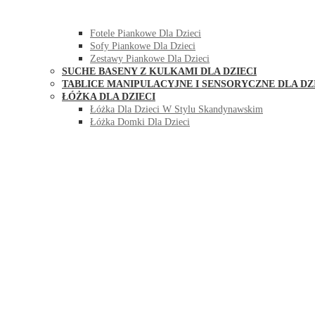
HUŚTAWKI DO POKOJU DLA DZIECI
MEBLE PIANKOWE DLA DZIECI
Fotele Piankowe Dla Dzieci
Sofy Piankowe Dla Dzieci
Zestawy Piankowe Dla Dzieci
SUCHE BASENY Z KULKAMI DLA DZIECI
TABLICE MANIPULACYJNE I SENSORYCZNE DLA DZ
ŁÓŻKA DLA DZIECI
Łóżka Dla Dzieci W Stylu Skandynawskim
Łóżka Domki Dla Dzieci