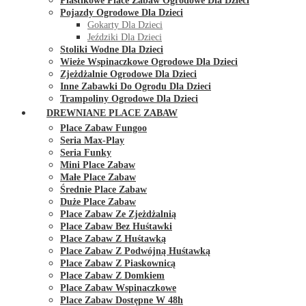
Plastikowe Place Zabaw Ogrodowe Dla Dzieci
Pojazdy Ogrodowe Dla Dzieci
Gokarty Dla Dzieci
Jeździki Dla Dzieci
Stoliki Wodne Dla Dzieci
Wieże Wspinaczkowe Ogrodowe Dla Dzieci
Zjeżdżalnie Ogrodowe Dla Dzieci
Inne Zabawki Do Ogrodu Dla Dzieci
Trampoliny Ogrodowe Dla Dzieci
DREWNIANE PLACE ZABAW
Place Zabaw Fungoo
Seria Max-Play
Seria Funky
Mini Place Zabaw
Małe Place Zabaw
Średnie Place Zabaw
Duże Place Zabaw
Place Zabaw Ze Zjeżdżalnią
Place Zabaw Bez Huśtawki
Place Zabaw Z Huśtawką
Place Zabaw Z Podwójną Huśtawką
Place Zabaw Z Piaskownicą
Place Zabaw Z Domkiem
Place Zabaw Wspinaczkowe
Place Zabaw Dostępne W 48h