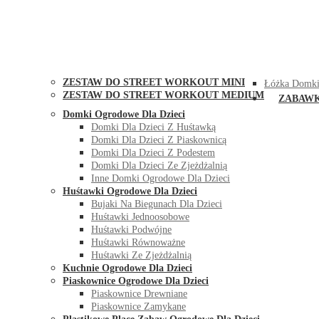
STREET WORKOUT
KONTAK
ZESTAW DO STREET WORKOUT MINI
Łóżka Domki
ZESTAW DO STREET WORKOUT MEDIUM
ZABAW
Domki Ogrodowe Dla Dzieci
Domki Dla Dzieci Z Huśtawką
Domki Dla Dzieci Z Piaskownicą
Domki Dla Dzieci Z Podestem
Domki Dla Dzieci Ze Zjeżdżalnią
Inne Domki Ogrodowe Dla Dzieci
Huśtawki Ogrodowe Dla Dzieci
Bujaki Na Biegunach Dla Dzieci
Huśtawki Jednoosobowe
Huśtawki Podwójne
Huśtawki Równoważne
Huśtawki Ze Zjeżdżalnią
Kuchnie Ogrodowe Dla Dzieci
Piaskownice Ogrodowe Dla Dzieci
Piaskownice Drewniane
Piaskownice Zamykane