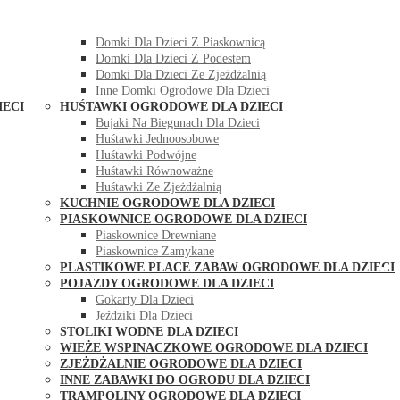
DOMKI OGRODOWE DLA DZIECI
Domki Dla Dzieci Z Huśtawką
Domki Dla Dzieci Z Piaskownicą
Domki Dla Dzieci Z Podestem
Domki Dla Dzieci Ze Zjeżdżalnią
Inne Domki Ogrodowe Dla Dzieci
IECI
HUŚTAWKI OGRODOWE DLA DZIECI
Bujaki Na Biegunach Dla Dzieci
Huśtawki Jednoosobowe
Huśtawki Podwójne
Huśtawki Równoważne
Huśtawki Ze Zjeżdżalnią
KUCHNIE OGRODOWE DLA DZIECI
PIASKOWNICE OGRODOWE DLA DZIECI
Piaskownice Drewniane
Piaskownice Zamykane
PLASTIKOWE PLACE ZABAW OGRODOWE DLA DZIECI
POJAZDY OGRODOWE DLA DZIECI
Gokarty Dla Dzieci
Jeździki Dla Dzieci
STOLIKI WODNE DLA DZIECI
WIEŻE WSPINACZKOWE OGRODOWE DLA DZIECI
ZJEŻDŻALNIE OGRODOWE DLA DZIECI
INNE ZABAWKI DO OGRODU DLA DZIECI
TRAMPOLINY OGRODOWE DLA DZIECI