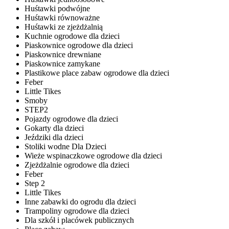
Huśtawki podwójne
Huśtawki równoważne
Huśtawki ze zjeżdżalnią
Kuchnie ogrodowe dla dzieci
Piaskownice ogrodowe dla dzieci
Piaskownice drewniane
Piaskownice zamykane
Plastikowe place zabaw ogrodowe dla dzieci
Feber
Little Tikes
Smoby
STEP2
Pojazdy ogrodowe dla dzieci
Gokarty dla dzieci
Jeździki dla dzieci
Stoliki wodne Dla Dzieci
Wieże wspinaczkowe ogrodowe dla dzieci
Zjeżdżalnie ogrodowe dla dzieci
Feber
Step 2
Little Tikes
Inne zabawki do ogrodu dla dzieci
Trampoliny ogrodowe dla dzieci
Dla szkół i placówek publicznych