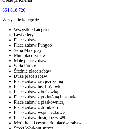
Obsługa Klienta
664 818 726
Wszystkie kategorie
Wszystkie kategorie
Bestsellery
Place zabaw
Place zabaw Fungoo
Seria Max-play
Mini place zabaw
Małe place zabaw
Seria Funky
Średnie place zabaw
Duże place zabaw
Place zabaw ze zjeżdżalnią
Place zabaw bez huśtawki
Place zabaw z huśtawką
Place zabaw z podwójną huśtawką
Place zabaw z piaskownicą
Place zabaw z domkiem
Place zabaw wspinaczkowe
Place zabaw dostępne w 48h
Moduły i akcesoria do placów zabaw
Street Workout sprzęt