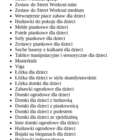
Zestaw do Street Workout mini
Zestaw do Street Workout medium
Wewnętrzne place zabaw dla dzieci
Huśtawki do pokoju dla dzieci
Meble piankowe dla dzieci
Fotele piankowe dla dzieci
Sofy piankowe dla dzieci
Zestawy piankowe dla dzieci
Suche baseny z kulkami dla dzieci
Tablice manipulacyjne i sensoryczne dla dzieci
Masterkidz
Viga
Łóżka dla dzieci
Łóżka dla dzieci w stylu skandynawskim
Łóżka domki dla dzieci
Zabawki ogrodowe dla dzieci
Domki ogrodowe dla dzieci
Domki dla dzieci z huśtawką
Domki dla dzieci z piaskownicą
Domki dla dzieci z podestem
Domki dla dzieci ze zjeżdżalnią
Inne domki ogrodowe dla dzieci
Huśtawki ogrodowe dla dzieci
Bujaki na biegunach dla dzieci
Huśtawki jednoosobowe