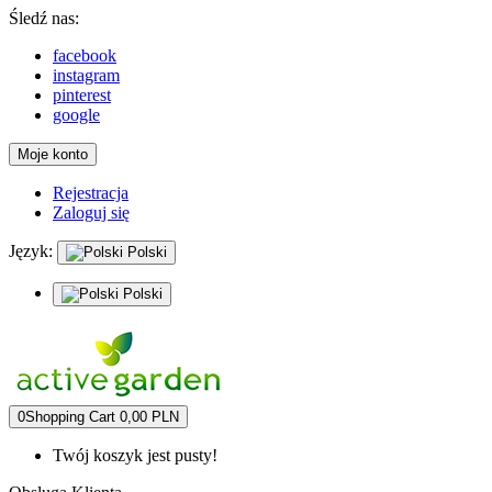
Śledź nas:
facebook
instagram
pinterest
google
Moje konto
Rejestracja
Zaloguj się
Język:
Polski
Polski
0
Shopping Cart
0,00 PLN
Twój koszyk jest pusty!