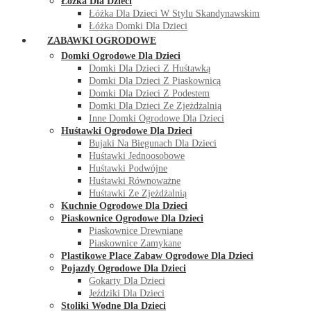
Łóżka Dla Dzieci
Łóżka Dla Dzieci W Stylu Skandynawskim
Łóżka Domki Dla Dzieci
ZABAWKI OGRODOWE
Domki Ogrodowe Dla Dzieci
Domki Dla Dzieci Z Huśtawką
Domki Dla Dzieci Z Piaskownicą
Domki Dla Dzieci Z Podestem
Domki Dla Dzieci Ze Zjeżdżalnią
Inne Domki Ogrodowe Dla Dzieci
Huśtawki Ogrodowe Dla Dzieci
Bujaki Na Biegunach Dla Dzieci
Huśtawki Jednoosobowe
Huśtawki Podwójne
Huśtawki Równoważne
Huśtawki Ze Zjeżdżalnią
Kuchnie Ogrodowe Dla Dzieci
Piaskownice Ogrodowe Dla Dzieci
Piaskownice Drewniane
Piaskownice Zamykane
Plastikowe Place Zabaw Ogrodowe Dla Dzieci
Pojazdy Ogrodowe Dla Dzieci
Gokarty Dla Dzieci
Jeździki Dla Dzieci
Stoliki Wodne Dla Dzieci