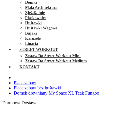
Domki
Mała Architektura
Zjeżdżalnie
Piaskownice
Huśtawki
Huśtawki Wagowe
Bujaki
Karuzele
Linaria
STREET WORKOUT
Zestaw Do Street Workout Mini
Zestaw Do Street Workout Medium
KONTAKT
Place zabaw
Place zabaw bez huśtawki
Domek drewniany My Space XL Teak Fungoo
Darmowa Dostawa