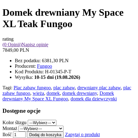
Domek drewniany My Space
XL Teak Fungoo
rating
(0 Opinii)
Napisz opinię
7849,00 PLN
Bez podatku:
6381,30 PLN
Producent:
Fungoo
Kod Produktu:
H-01345-P-T
Wysyłka:
10-15 dni (19.08.2026)
Tagi:
Plac zabaw fungoo
,
plac zabaw
,
drewniany plac zabaw
,
plac
zabaw fungoo
,
wieża
,
domek
,
domek drewniany
,
Domek
drewniany My Space XL Fungoo
,
domek dla dziewczynki
Dostępne opcje
Kolor ślizgu
Montaż
Ilość
Zapytaj o produkt
Dodaj do koszyka