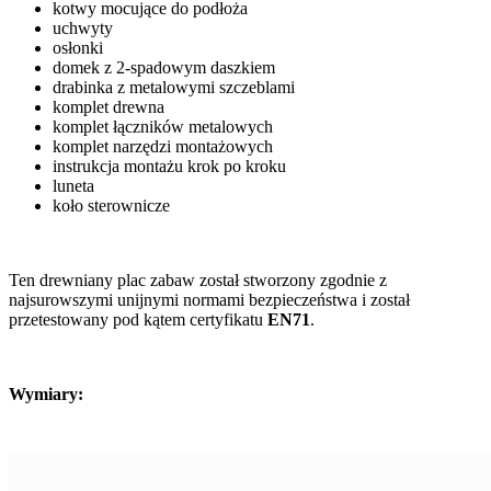
kotwy mocujące do podłoża
uchwyty
osłonki
domek z 2-spadowym daszkiem
drabinka z metalowymi szczeblami
komplet drewna
komplet łączników metalowych
komplet narzędzi montażowych
instrukcja montażu krok po kroku
luneta
koło sterownicze
Ten drewniany plac zabaw został stworzony zgodnie z
najsurowszymi unijnymi normami bezpieczeństwa i został
przetestowany pod kątem certyfikatu
EN71
.
Wymiary: