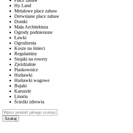
Place zabaw
Hy Land
Metalowe place zabaw
Drewniane place zabaw
Domki
Mała Architektura
Ogrody podniesione
Ławki
Ogrodzenia
Kosze na śmieci
Regulaminy
Stojaki na rowery
Zjeżdżalnie
Piaskownice
Huśtawki
Huśtawki wagowe
Bujaki
Karuzele
Linaria
Ścieżki zdrowia
Szukaj
WEWNĘTRZNE PLACE ZABAW