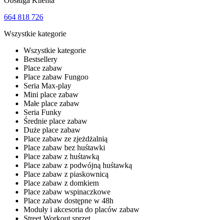
Obsługa Klienta
664 818 726
Wszystkie kategorie
Wszystkie kategorie
Bestsellery
Place zabaw
Place zabaw Fungoo
Seria Max-play
Mini place zabaw
Małe place zabaw
Seria Funky
Średnie place zabaw
Duże place zabaw
Place zabaw ze zjeżdżalnią
Place zabaw bez huśtawki
Place zabaw z huśtawką
Place zabaw z podwójną huśtawką
Place zabaw z piaskownicą
Place zabaw z domkiem
Place zabaw wspinaczkowe
Place zabaw dostępne w 48h
Moduły i akcesoria do placów zabaw
Street Workout sprzęt