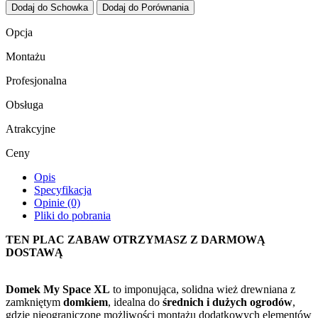
Dodaj do Schowka
Dodaj do Porównania
Opcja
Montażu
Profesjonalna
Obsługa
Atrakcyjne
Ceny
Opis
Specyfikacja
Opinie (0)
Pliki do pobrania
TEN PLAC ZABAW OTRZYMASZ Z DARMOWĄ
DOSTAWĄ
Domek My Space XL
to imponująca, solidna wież drewniana z
zamkniętym
domkiem
, idealna do
średnich i dużych ogrodów
,
gdzie nieograniczone możliwości montażu dodatkowych elementów