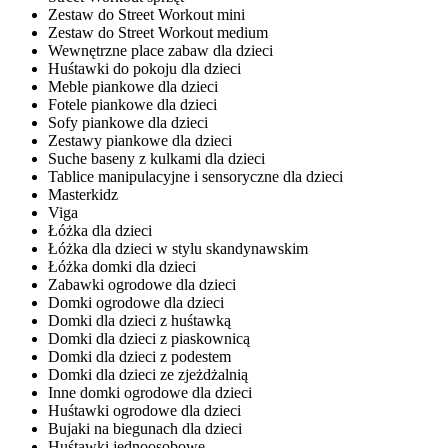
Zestaw do Street Workout mini
Zestaw do Street Workout medium
Wewnętrzne place zabaw dla dzieci
Huśtawki do pokoju dla dzieci
Meble piankowe dla dzieci
Fotele piankowe dla dzieci
Sofy piankowe dla dzieci
Zestawy piankowe dla dzieci
Suche baseny z kulkami dla dzieci
Tablice manipulacyjne i sensoryczne dla dzieci
Masterkidz
Viga
Łóżka dla dzieci
Łóżka dla dzieci w stylu skandynawskim
Łóżka domki dla dzieci
Zabawki ogrodowe dla dzieci
Domki ogrodowe dla dzieci
Domki dla dzieci z huśtawką
Domki dla dzieci z piaskownicą
Domki dla dzieci z podestem
Domki dla dzieci ze zjeżdżalnią
Inne domki ogrodowe dla dzieci
Huśtawki ogrodowe dla dzieci
Bujaki na biegunach dla dzieci
Huśtawki jednoosobowe