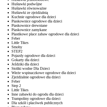
Huśtawki podwójne
Huśtawki równoważne
Huśtawki ze zjeżdżalnią
Kuchnie ogrodowe dla dzieci
Piaskownice ogrodowe dla dzieci
Piaskownice drewniane
Piaskownice zamykane
Plastikowe place zabaw ogrodowe dla dzieci
Feber
Little Tikes
Smoby
STEP2
Pojazdy ogrodowe dla dzieci
Gokarty dla dzieci
Jeździki dla dzieci
Stoliki wodne Dla Dzieci
Wieże wspinaczkowe ogrodowe dla dzieci
Zjeżdżalnie ogrodowe dla dzieci
Feber
Step 2
Little Tikes
Inne zabawki do ogrodu dla dzieci
Trampoliny ogrodowe dla dzieci
Dla szkół i placówek publicznych