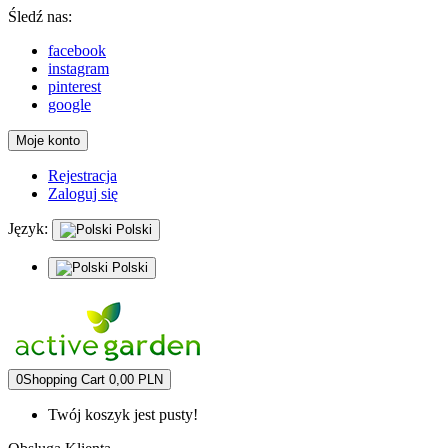
Śledź nas:
facebook
instagram
pinterest
google
Moje konto
Rejestracja
Zaloguj się
Język:
Polski
Polski
0
Shopping Cart
0,00 PLN
Twój koszyk jest pusty!