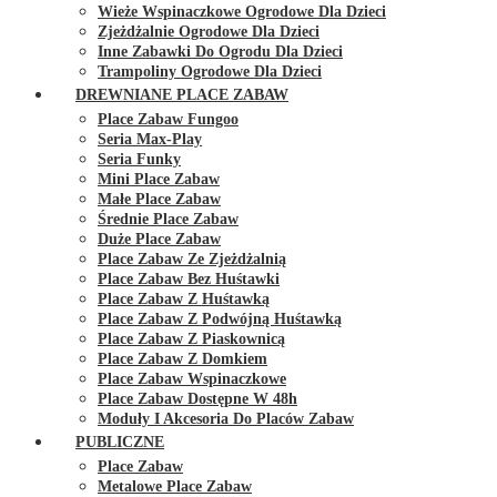
Wieże Wspinaczkowe Ogrodowe Dla Dzieci
Zjeżdżalnie Ogrodowe Dla Dzieci
Inne Zabawki Do Ogrodu Dla Dzieci
Trampoliny Ogrodowe Dla Dzieci
DREWNIANE PLACE ZABAW
Place Zabaw Fungoo
Seria Max-Play
Seria Funky
Mini Place Zabaw
Małe Place Zabaw
Średnie Place Zabaw
Duże Place Zabaw
Place Zabaw Ze Zjeżdżalnią
Place Zabaw Bez Huśtawki
Place Zabaw Z Huśtawką
Place Zabaw Z Podwójną Huśtawką
Place Zabaw Z Piaskownicą
Place Zabaw Z Domkiem
Place Zabaw Wspinaczkowe
Place Zabaw Dostępne W 48h
Moduły I Akcesoria Do Placów Zabaw
PUBLICZNE
Place Zabaw
Metalowe Place Zabaw