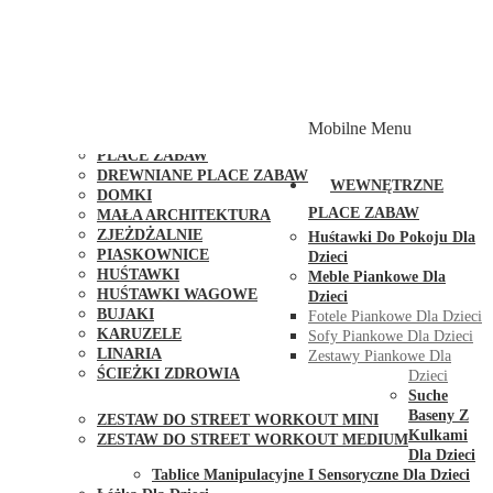
PLACE ZABAW Z PODWÓJNĄ HUŚTAWKĄ
PLACE ZABAW Z PIASKOWNICĄ
PLACE ZABAW Z DOMKIEM
PLACE ZABAW WSPINACZKOWE
PLACE ZABAW DOSTĘPNE W 48H
MODUŁY I AKCESORIA DO PLACÓW ZABAW
Mobilne Menu
PUBLICZNE
PLACE ZABAW
DREWNIANE PLACE ZABAW
WEWNĘTRZNE
DOMKI
PLACE ZABAW
MAŁA ARCHITEKTURA
ZJEŻDŻALNIE
Huśtawki Do Pokoju Dla
PIASKOWNICE
Dzieci
HUŚTAWKI
Meble Piankowe Dla
HUŚTAWKI WAGOWE
Dzieci
BUJAKI
Fotele Piankowe Dla Dzieci
KARUZELE
Sofy Piankowe Dla Dzieci
LINARIA
Zestawy Piankowe Dla
ŚCIEŻKI ZDROWIA
Dzieci
STREET WORKOUT
Suche
Baseny Z
ZESTAW DO STREET WORKOUT MINI
Kulkami
ZESTAW DO STREET WORKOUT MEDIUM
Dla Dzieci
KONTAKT
Tablice Manipulacyjne I Sensoryczne Dla Dzieci