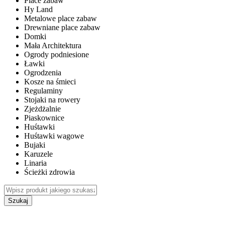
Place zabaw
Hy Land
Metalowe place zabaw
Drewniane place zabaw
Domki
Mała Architektura
Ogrody podniesione
Ławki
Ogrodzenia
Kosze na śmieci
Regulaminy
Stojaki na rowery
Zjeżdżalnie
Piaskownice
Huśtawki
Huśtawki wagowe
Bujaki
Karuzele
Linaria
Ścieżki zdrowia
Szukaj
WEWNĘTRZNE PLACE ZABAW