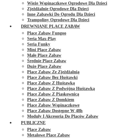
Wieże Wspinaczkowe Ogrodowe Dla Dzieci
Zjeżdżalnie Ogrodowe Dla Dzieci
Inne Zabawki Do Ogrodu Dla Dzieci
Trampoliny Ogrodowe Dla Dzieci
DREWNIANE PLACE ZABAW
Place Zabaw Fungoo
Seria Max-Play
Seria Funky
Mini Place Zabaw
Małe Place Zabaw
Średnie Place Zabaw
Duże Place Zabaw
Place Zabaw Ze Zjeżdżalnią
Place Zabaw Bez Huśtawki
Place Zabaw Z Huśtawką
Place Zabaw Z Podwójną Huśtawką
Place Zabaw Z Piaskownicą
Place Zabaw Z Domkiem
Place Zabaw Wspinaczkowe
Place Zabaw Dostępne W 48h
Moduły I Akcesoria Do Placów Zabaw
PUBLICZNE
Place Zabaw
Metalowe Place Zabaw