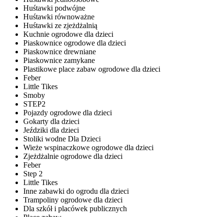
Huśtawki podwójne
Huśtawki równoważne
Huśtawki ze zjeżdżalnią
Kuchnie ogrodowe dla dzieci
Piaskownice ogrodowe dla dzieci
Piaskownice drewniane
Piaskownice zamykane
Plastikowe place zabaw ogrodowe dla dzieci
Feber
Little Tikes
Smoby
STEP2
Pojazdy ogrodowe dla dzieci
Gokarty dla dzieci
Jeździki dla dzieci
Stoliki wodne Dla Dzieci
Wieże wspinaczkowe ogrodowe dla dzieci
Zjeżdżalnie ogrodowe dla dzieci
Feber
Step 2
Little Tikes
Inne zabawki do ogrodu dla dzieci
Trampoliny ogrodowe dla dzieci
Dla szkół i placówek publicznych