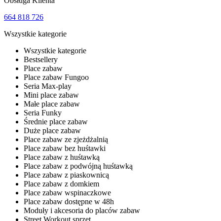
Obsługa Klienta
664 818 726
Wszystkie kategorie
Wszystkie kategorie
Bestsellery
Place zabaw
Place zabaw Fungoo
Seria Max-play
Mini place zabaw
Małe place zabaw
Seria Funky
Średnie place zabaw
Duże place zabaw
Place zabaw ze zjeżdżalnią
Place zabaw bez huśtawki
Place zabaw z huśtawką
Place zabaw z podwójną huśtawką
Place zabaw z piaskownicą
Place zabaw z domkiem
Place zabaw wspinaczkowe
Place zabaw dostępne w 48h
Moduły i akcesoria do placów zabaw
Street Workout sprzęt