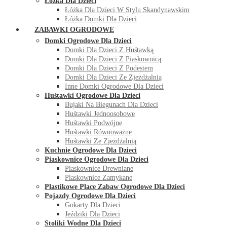
Łóżka Dla Dzieci
Łóżka Dla Dzieci W Stylu Skandynawskim
Łóżka Domki Dla Dzieci
ZABAWKI OGRODOWE
Domki Ogrodowe Dla Dzieci
Domki Dla Dzieci Z Huśtawką
Domki Dla Dzieci Z Piaskownicą
Domki Dla Dzieci Z Podestem
Domki Dla Dzieci Ze Zjeżdżalnią
Inne Domki Ogrodowe Dla Dzieci
Huśtawki Ogrodowe Dla Dzieci
Bujaki Na Biegunach Dla Dzieci
Huśtawki Jednoosobowe
Huśtawki Podwójne
Huśtawki Równoważne
Huśtawki Ze Zjeżdżalnią
Kuchnie Ogrodowe Dla Dzieci
Piaskownice Ogrodowe Dla Dzieci
Piaskownice Drewniane
Piaskownice Zamykane
Plastikowe Place Zabaw Ogrodowe Dla Dzieci
Pojazdy Ogrodowe Dla Dzieci
Gokarty Dla Dzieci
Jeździki Dla Dzieci
Stoliki Wodne Dla Dzieci