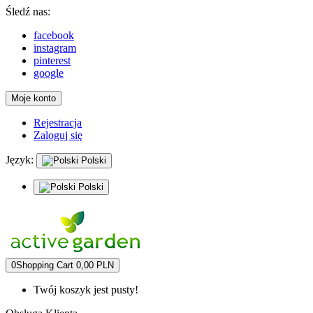
Śledź nas:
facebook
instagram
pinterest
google
Moje konto
Rejestracja
Zaloguj się
Język:
Polski
Polski
0
Shopping Cart
0,00 PLN
Twój koszyk jest pusty!