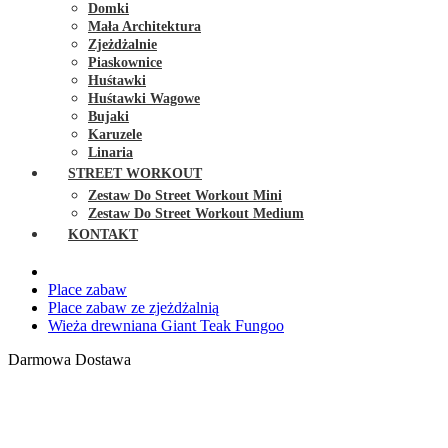
Domki
Mała Architektura
Zjeżdżalnie
Piaskownice
Huśtawki
Huśtawki Wagowe
Bujaki
Karuzele
Linaria
STREET WORKOUT
Zestaw Do Street Workout Mini
Zestaw Do Street Workout Medium
KONTAKT
Place zabaw
Place zabaw ze zjeżdżalnią
Wieża drewniana Giant Teak Fungoo
Darmowa Dostawa