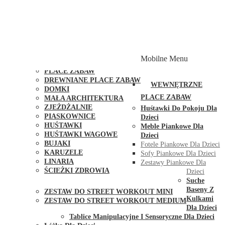
PLACE ZABAW Z PODWÓJNĄ HUŚTAWKĄ
PLACE ZABAW Z PIASKOWNICĄ
PLACE ZABAW Z DOMKIEM
PLACE ZABAW WSPINACZKOWE
PLACE ZABAW DOSTĘPNE W 48H
MODUŁY I AKCESORIA DO PLACÓW ZABAW
Mobilne Menu
PUBLICZNE
PLACE ZABAW
DREWNIANE PLACE ZABAW
WEWNĘTRZNE
DOMKI
PLACE ZABAW
MAŁA ARCHITEKTURA
ZJEŻDŻALNIE
Huśtawki Do Pokoju Dla
PIASKOWNICE
Dzieci
HUŚTAWKI
Meble Piankowe Dla
HUŚTAWKI WAGOWE
Dzieci
BUJAKI
Fotele Piankowe Dla Dzieci
KARUZELE
Sofy Piankowe Dla Dzieci
LINARIA
Zestawy Piankowe Dla
ŚCIEŻKI ZDROWIA
Dzieci
STREET WORKOUT
Suche
Baseny Z
ZESTAW DO STREET WORKOUT MINI
Kulkami
ZESTAW DO STREET WORKOUT MEDIUM
Dla Dzieci
KONTAKT
Tablice Manipulacyjne I Sensoryczne Dla Dzieci