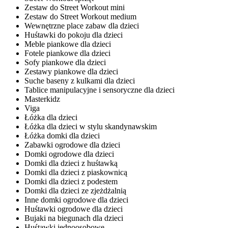
Zestaw do Street Workout mini
Zestaw do Street Workout medium
Wewnętrzne place zabaw dla dzieci
Huśtawki do pokoju dla dzieci
Meble piankowe dla dzieci
Fotele piankowe dla dzieci
Sofy piankowe dla dzieci
Zestawy piankowe dla dzieci
Suche baseny z kulkami dla dzieci
Tablice manipulacyjne i sensoryczne dla dzieci
Masterkidz
Viga
Łóżka dla dzieci
Łóżka dla dzieci w stylu skandynawskim
Łóżka domki dla dzieci
Zabawki ogrodowe dla dzieci
Domki ogrodowe dla dzieci
Domki dla dzieci z huśtawką
Domki dla dzieci z piaskownicą
Domki dla dzieci z podestem
Domki dla dzieci ze zjeżdżalnią
Inne domki ogrodowe dla dzieci
Huśtawki ogrodowe dla dzieci
Bujaki na biegunach dla dzieci
Huśtawki jednoosobowe