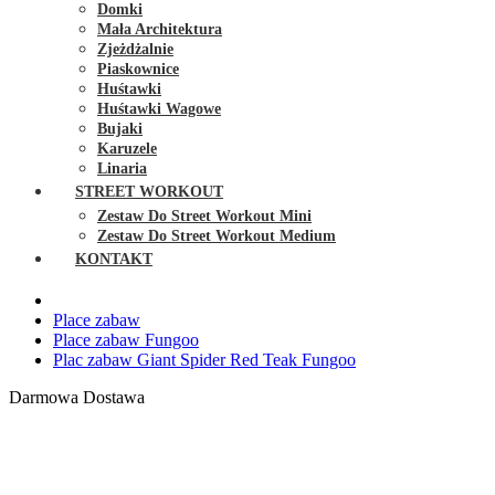
Domki
Mała Architektura
Zjeżdżalnie
Piaskownice
Huśtawki
Huśtawki Wagowe
Bujaki
Karuzele
Linaria
STREET WORKOUT
Zestaw Do Street Workout Mini
Zestaw Do Street Workout Medium
KONTAKT
Place zabaw
Place zabaw Fungoo
Plac zabaw Giant Spider Red Teak Fungoo
Darmowa Dostawa