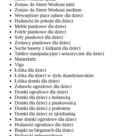
Zestaw do Street Workout mini
Zestaw do Street Workout medium
Wewnętrzne place zabaw dla dzieci
Huśtawki do pokoju dla dzieci
Meble piankowe dla dzieci
Fotele piankowe dla dzieci
Sofy piankowe dla dzieci
Zestawy piankowe dla dzieci
Suche baseny z kulkami dla dzieci
Tablice manipulacyjne i sensoryczne dla dzieci
Masterkidz
Viga
Łóżka dla dzieci
Łóżka dla dzieci w stylu skandynawskim
Łóżka domki dla dzieci
Zabawki ogrodowe dla dzieci
Domki ogrodowe dla dzieci
Domki dla dzieci z huśtawką
Domki dla dzieci z piaskownicą
Domki dla dzieci z podestem
Domki dla dzieci ze zjeżdżalnią
Inne domki ogrodowe dla dzieci
Huśtawki ogrodowe dla dzieci
Bujaki na biegunach dla dzieci
Huśtawki jednoosobowe