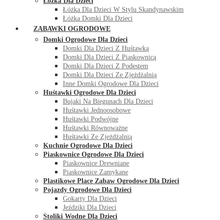
Łóżka Dla Dzieci
Łóżka Dla Dzieci W Stylu Skandynawskim
Łóżka Domki Dla Dzieci
ZABAWKI OGRODOWE
Domki Ogrodowe Dla Dzieci
Domki Dla Dzieci Z Huśtawką
Domki Dla Dzieci Z Piaskownicą
Domki Dla Dzieci Z Podestem
Domki Dla Dzieci Ze Zjeżdżalnią
Inne Domki Ogrodowe Dla Dzieci
Huśtawki Ogrodowe Dla Dzieci
Bujaki Na Biegunach Dla Dzieci
Huśtawki Jednoosobowe
Huśtawki Podwójne
Huśtawki Równoważne
Huśtawki Ze Zjeżdżalnią
Kuchnie Ogrodowe Dla Dzieci
Piaskownice Ogrodowe Dla Dzieci
Piaskownice Drewniane
Piaskownice Zamykane
Plastikowe Place Zabaw Ogrodowe Dla Dzieci
Pojazdy Ogrodowe Dla Dzieci
Gokarty Dla Dzieci
Jeździki Dla Dzieci
Stoliki Wodne Dla Dzieci