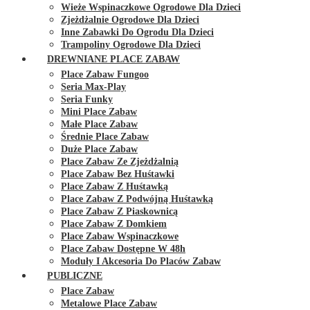
Wieże Wspinaczkowe Ogrodowe Dla Dzieci
Zjeżdżalnie Ogrodowe Dla Dzieci
Inne Zabawki Do Ogrodu Dla Dzieci
Trampoliny Ogrodowe Dla Dzieci
DREWNIANE PLACE ZABAW
Place Zabaw Fungoo
Seria Max-Play
Seria Funky
Mini Place Zabaw
Małe Place Zabaw
Średnie Place Zabaw
Duże Place Zabaw
Place Zabaw Ze Zjeżdżalnią
Place Zabaw Bez Huśtawki
Place Zabaw Z Huśtawką
Place Zabaw Z Podwójną Huśtawką
Place Zabaw Z Piaskownicą
Place Zabaw Z Domkiem
Place Zabaw Wspinaczkowe
Place Zabaw Dostępne W 48h
Moduły I Akcesoria Do Placów Zabaw
PUBLICZNE
Place Zabaw
Metalowe Place Zabaw