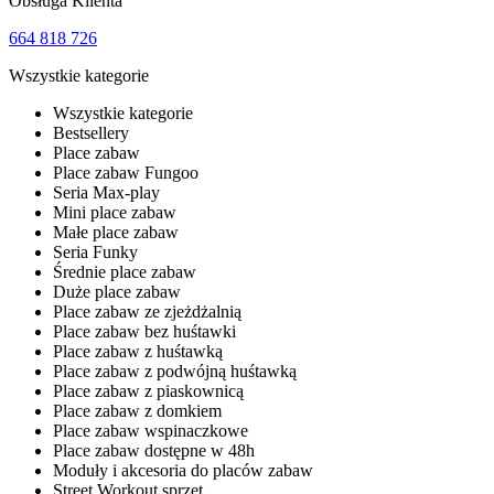
Obsługa Klienta
664 818 726
Wszystkie kategorie
Wszystkie kategorie
Bestsellery
Place zabaw
Place zabaw Fungoo
Seria Max-play
Mini place zabaw
Małe place zabaw
Seria Funky
Średnie place zabaw
Duże place zabaw
Place zabaw ze zjeżdżalnią
Place zabaw bez huśtawki
Place zabaw z huśtawką
Place zabaw z podwójną huśtawką
Place zabaw z piaskownicą
Place zabaw z domkiem
Place zabaw wspinaczkowe
Place zabaw dostępne w 48h
Moduły i akcesoria do placów zabaw
Street Workout sprzęt