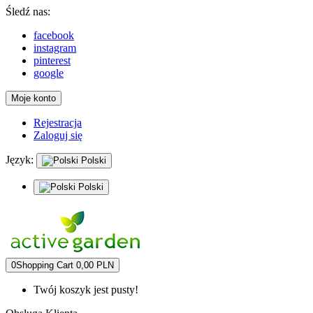
Śledź nas:
facebook
instagram
pinterest
google
Moje konto
Rejestracja
Zaloguj się
Język:
Polski
Polski
0
Shopping Cart
0,00 PLN
Twój koszyk jest pusty!