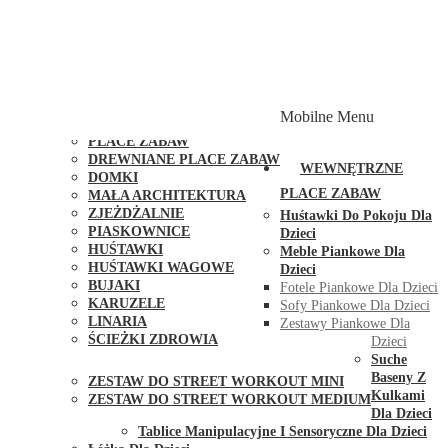
PLACE ZABAW Z PODWÓJNĄ HUŚTAWKĄ
PLACE ZABAW Z PIASKOWNICĄ
PLACE ZABAW Z DOMKIEM
PLACE ZABAW WSPINACZKOWE
PLACE ZABAW DOSTĘPNE W 48H
MODUŁY I AKCESORIA DO PLACÓW ZABAW
Mobilne Menu
PUBLICZNE
PLACE ZABAW
DREWNIANE PLACE ZABAW
WEWNĘTRZNE
DOMKI
PLACE ZABAW
MAŁA ARCHITEKTURA
ZJEŻDŻALNIE
Huśtawki Do Pokoju Dla
PIASKOWNICE
Dzieci
HUŚTAWKI
Meble Piankowe Dla
HUŚTAWKI WAGOWE
Dzieci
BUJAKI
Fotele Piankowe Dla Dzieci
KARUZELE
Sofy Piankowe Dla Dzieci
LINARIA
Zestawy Piankowe Dla
ŚCIEŻKI ZDROWIA
Dzieci
STREET WORKOUT
Suche
Baseny Z
ZESTAW DO STREET WORKOUT MINI
Kulkami
ZESTAW DO STREET WORKOUT MEDIUM
Dla Dzieci
KONTAKT
Tablice Manipulacyjne I Sensoryczne Dla Dzieci