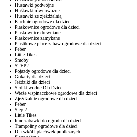
Huśtawki podwójne
Huśtawki równoważne
Huśtawki ze zjeżdżalnią
Kuchnie ogrodowe dla dzieci
Piaskownice ogrodowe dla dzieci
Piaskownice drewniane
Piaskownice zamykane
Plastikowe place zabaw ogrodowe dla dzieci
Feber
Little Tikes
Smoby
STEP2
Pojazdy ogrodowe dla dzieci
Gokarty dla dzieci
Jeździki dla dzieci
Stoliki wodne Dla Dzieci
Wieże wspinaczkowe ogrodowe dla dzieci
Zjeżdżalnie ogrodowe dla dzieci
Feber
Step 2
Little Tikes
Inne zabawki do ogrodu dla dzieci
Trampoliny ogrodowe dla dzieci
Dla szkół i placówek publicznych