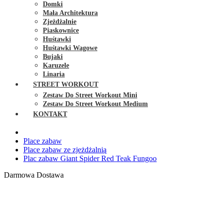
Domki
Mała Architektura
Zjeżdżalnie
Piaskownice
Huśtawki
Huśtawki Wagowe
Bujaki
Karuzele
Linaria
STREET WORKOUT
Zestaw Do Street Workout Mini
Zestaw Do Street Workout Medium
KONTAKT
Place zabaw
Place zabaw ze zjeżdżalnią
Plac zabaw Giant Spider Red Teak Fungoo
Darmowa Dostawa