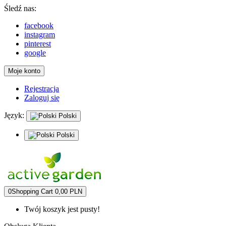
Śledź nas:
facebook
instagram
pinterest
google
Moje konto
Rejestracja
Zaloguj się
Język:
Polski
Polski
0
Shopping Cart
0,00 PLN
Twój koszyk jest pusty!