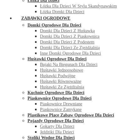
Łóżka Dla Dzieci
Łóżka Dla Dzieci W Stylu Skandynawskim
Łóżka Domki Dla Dzieci
ZABAWKI OGRODOWE
Domki Ogrodowe Dla Dzieci
Domki Dla Dzieci Z Huśtawką
Domki Dla Dzieci Z Piaskownicą
Domki Dla Dzieci Z Podestem
Domki Dla Dzieci Ze Zjeżdżalnią
Inne Domki Ogrodowe Dla Dzieci
Huśtawki Ogrodowe Dla Dzieci
Bujaki Na Biegunach Dla Dzieci
Huśtawki Jednoosobowe
Huśtawki Podwójne
Huśtawki Równoważne
Huśtawki Ze Zjeżdżalnią
Kuchnie Ogrodowe Dla Dzieci
Piaskownice Ogrodowe Dla Dzieci
Piaskownice Drewniane
Piaskownice Zamykane
Plastikowe Place Zabaw Ogrodowe Dla Dzieci
Pojazdy Ogrodowe Dla Dzieci
Gokarty Dla Dzieci
Jeździki Dla Dzieci
Stoliki Wodne Dla Dzieci