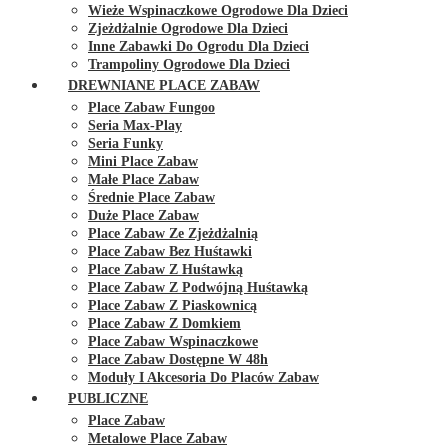
Wieże Wspinaczkowe Ogrodowe Dla Dzieci
Zjeżdżalnie Ogrodowe Dla Dzieci
Inne Zabawki Do Ogrodu Dla Dzieci
Trampoliny Ogrodowe Dla Dzieci
DREWNIANE PLACE ZABAW
Place Zabaw Fungoo
Seria Max-Play
Seria Funky
Mini Place Zabaw
Małe Place Zabaw
Średnie Place Zabaw
Duże Place Zabaw
Place Zabaw Ze Zjeżdżalnią
Place Zabaw Bez Huśtawki
Place Zabaw Z Huśtawką
Place Zabaw Z Podwójną Huśtawką
Place Zabaw Z Piaskownicą
Place Zabaw Z Domkiem
Place Zabaw Wspinaczkowe
Place Zabaw Dostępne W 48h
Moduły I Akcesoria Do Placów Zabaw
PUBLICZNE
Place Zabaw
Metalowe Place Zabaw