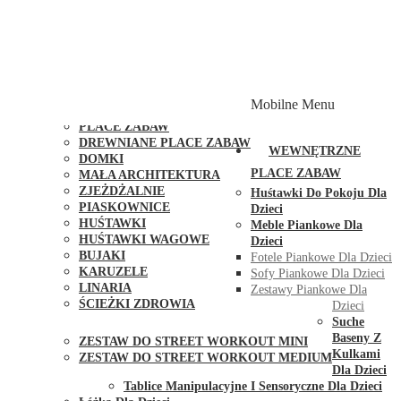
PLACE ZABAW Z PODWÓJNĄ HUŚTAWKĄ
PLACE ZABAW Z PIASKOWNICĄ
PLACE ZABAW Z DOMKIEM
PLACE ZABAW WSPINACZKOWE
PLACE ZABAW DOSTĘPNE W 48H
MODUŁY I AKCESORIA DO PLACÓW ZABAW
Mobilne Menu
PUBLICZNE
PLACE ZABAW
DREWNIANE PLACE ZABAW
WEWNĘTRZNE
DOMKI
PLACE ZABAW
MAŁA ARCHITEKTURA
ZJEŻDŻALNIE
Huśtawki Do Pokoju Dla
PIASKOWNICE
Dzieci
HUŚTAWKI
Meble Piankowe Dla
HUŚTAWKI WAGOWE
Dzieci
BUJAKI
Fotele Piankowe Dla Dzieci
KARUZELE
Sofy Piankowe Dla Dzieci
LINARIA
Zestawy Piankowe Dla
ŚCIEŻKI ZDROWIA
Dzieci
STREET WORKOUT
Suche
Baseny Z
ZESTAW DO STREET WORKOUT MINI
Kulkami
ZESTAW DO STREET WORKOUT MEDIUM
Dla Dzieci
KONTAKT
Tablice Manipulacyjne I Sensoryczne Dla Dzieci