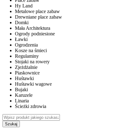
Place zabaw
Hy Land
Metalowe place zabaw
Drewniane place zabaw
Domki
Mała Architektura
Ogrody podniesione
Ławki
Ogrodzenia
Kosze na śmieci
Regulaminy
Stojaki na rowery
Zjeżdżalnie
Piaskownice
Huśtawki
Huśtawki wagowe
Bujaki
Karuzele
Linaria
Ścieżki zdrowia
Szukaj
WEWNĘTRZNE PLACE ZABAW